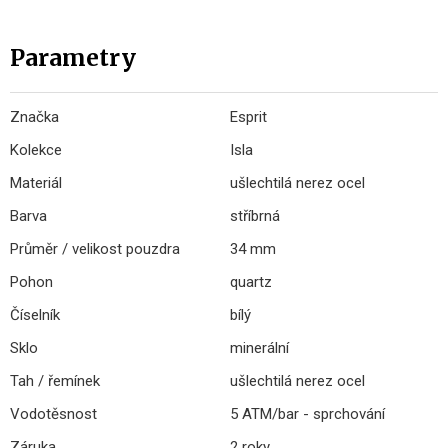
Parametry
Značka
Esprit
Kolekce
Isla
Materiál
ušlechtilá nerez ocel
Barva
stříbrná
Průměr / velikost pouzdra
34 mm
Pohon
quartz
Číselník
bílý
Sklo
minerální
Tah / řemínek
ušlechtilá nerez ocel
Vodotěsnost
5 ATM/bar - sprchování
Záruka
2 roky