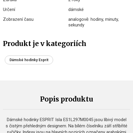
Určení
dámské
Zobrazení času
analogově: hodiny, minuty,
sekundy
Produkt je v kategoriích
Dámské hodinky Esprit
Popis produktu
Dámské hodinky ESPRIT Isla ES1L297M0045 jsou líbivý model
s čistým přehledným designem. Na bílém číselníku září stříbřité
ručičky. Indexy jsou na hlavních pozicích označeny arabskými