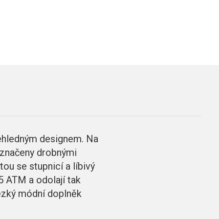
ehledným designem. Na
c označeny drobnými
ou se stupnicí a líbivý
5 ATM a odolají tak
hezký módní doplněk