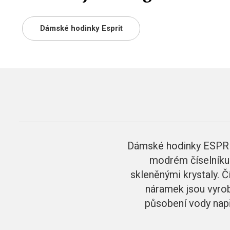
Dámské hodinky Esprit
Dámské hodinky ESPRI
modrém číselníku v
skleněnými krystaly. Č
náramek jsou vyrob
působení vody např