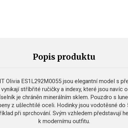
Popis produktu
T Olivia ES1L292M0055 jsou elegantní model s př
ynikají stříbřité ručičky a indexy, které jsou naví
íselník je chráněn minerálním sklem. Pouzdro s lunet
eny z ušlechtilé oceli. Hodinky jsou vodotěsné do 
íklad při sprchování. Svým vzhledem představují 
k modernímu outfitu.