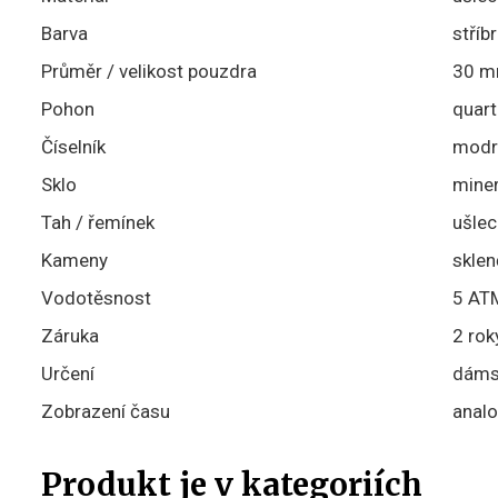
Barva
stříb
Průměr / velikost pouzdra
30 
Pohon
quart
Číselník
modr
Sklo
miner
Tah / řemínek
ušlec
Kameny
sklen
Vodotěsnost
5 ATM
Záruka
2 rok
Určení
dáms
Zobrazení času
analo
Produkt je v kategoriích