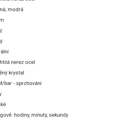
rná; modrá
mm
z
ý
ální
htilá nerez ocel
ěný krystal
/bar - sprchování
y
ké
gově: hodiny, minuty, sekundy