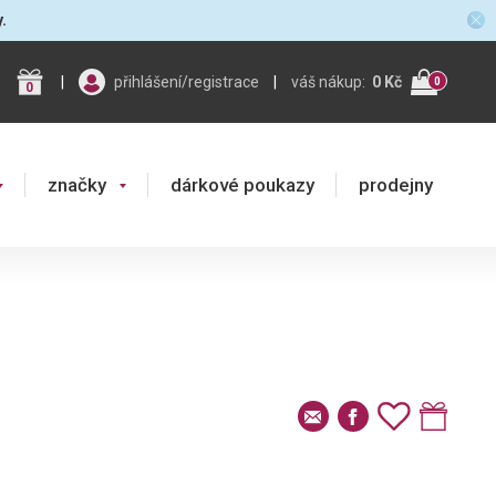
y.
|
přihlášení/registrace
|
váš nákup:
0 Kč
0
0
značky
dárkové poukazy
prodejny