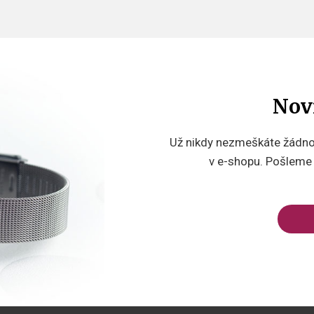
Nov
Už nikdy nezmeškáte žádnou
v e-shopu. Pošleme v