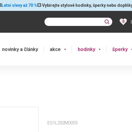

Letní slevy až 70 %
💥 Vybírejte stylové hodinky, šperky nebo doplňk
|
0
novinky a články
akce
hodinky
šperky
ES1L292M0055