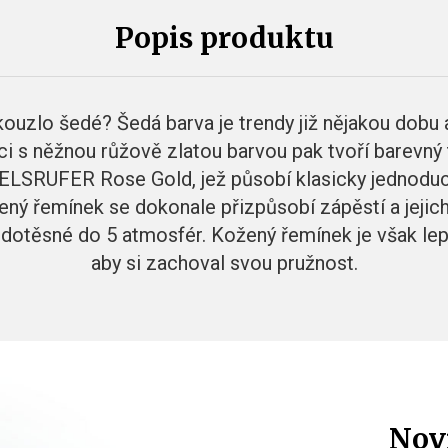
Popis produktu
kouzlo šedé? Šedá barva je trendy již nějakou dobu a
ci s něžnou růžově zlatou barvou pak tvoří barevn
GELSRUFER Rose Gold, jež působí klasicky jednodu
ný řemínek se dokonale přizpůsobí zápěstí a jejic
dotěsné do 5 atmosfér. Kožený řemínek je však lep
aby si zachoval svou pružnost.
Nov