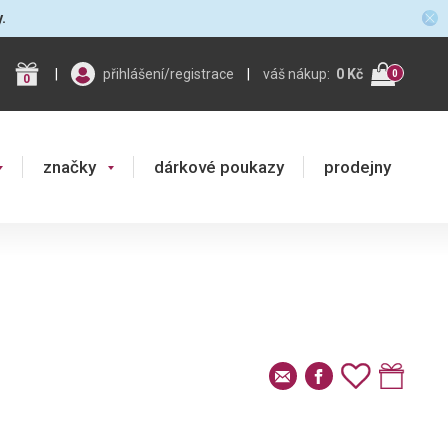
y.
|
přihlášení/registrace
|
váš nákup:
0 Kč
0
0
značky
dárkové poukazy
prodejny