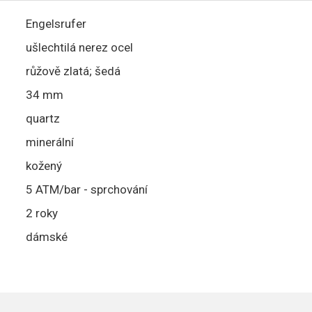
Engelsrufer
ušlechtilá nerez ocel
růžově zlatá; šedá
34 mm
quartz
minerální
kožený
5 ATM/bar - sprchování
2 roky
dámské