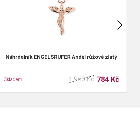
Náhrdelník ENGELSRUFER Anděl růžově zlatý
1 960 Kč
784 Kč
Skladem
S