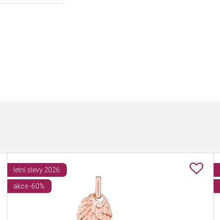
letní slevy 2026
akce -60%