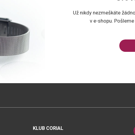
Už nikdy nezmeškáte žádnou
v e-shopu. Pošleme v
KLUB CORIAL