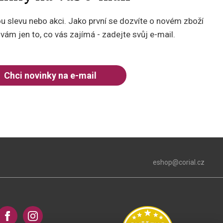
 slevu nebo akci. Jako první se dozvíte o novém zboží
ám jen to, co vás zajímá - zadejte svůj e-mail.
Chci novinky na e-mail
eshop@corial.cz