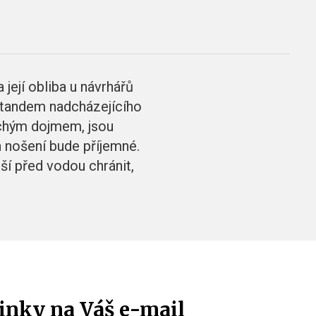
 její obliba u návrhářů
ý tandem nadcházejícího
chým dojmem, jsou
h nošení bude příjemné.
ší před vodou chránit,
inky na Váš e-mail