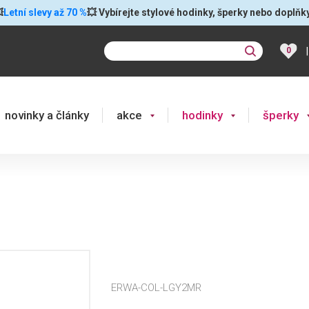

Letní slevy až 70 %
💥 Vybírejte stylové hodinky, šperky nebo doplňk
|
0
novinky a články
akce
hodinky
šperky
ERWA-COL-LGY2MR