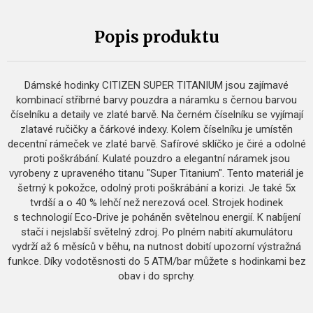
Popis produktu
Dámské hodinky CITIZEN SUPER TITANIUM jsou zajímavé
kombinací stříbrné barvy pouzdra a náramku s černou barvou
číselníku a detaily ve zlaté barvě. Na černém číselníku se vyjímají
zlatavé ručičky a čárkové indexy. Kolem číselníku je umístěn
decentní rámeček ve zlaté barvě. Safírové sklíčko je čiré a odolné
proti poškrábání. Kulaté pouzdro a elegantní náramek jsou
vyrobeny z upraveného titanu "Super Titanium". Tento materiál je
šetrný k pokožce, odolný proti poškrábání a korizi. Je také 5x
tvrdší a o 40 % lehčí než nerezová ocel. Strojek hodinek
s technologií Eco-Drive je poháněn světelnou energií. K nabíjení
stačí i nejslabší světelný zdroj. Po plném nabití akumulátoru
vydrží až 6 měsíců v běhu, na nutnost dobití upozorní výstražná
funkce. Díky vodotěsnosti do 5 ATM/bar můžete s hodinkami bez
obav i do sprchy.