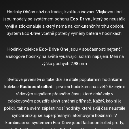
Hodinky Občan sází na tradici, kvalitu a inovaci.
Vlajkovou lodí
jsou modely se systémem pohonu
Eco-Drive
, který se neustále
vyvíjí a zdokonaluje a který nemá na konkurenčním trhu období.
Systém Eco-Drive včetně potřeby výměny baterií v hodinkách.
Hodinky kolekce
Eco-Drive One
jsou v současnosti nejtenčí
analogové hodinky na světě využívající solární napájení.
Měří na
výšku pouhých 2,98 mm.
Světové prvenství si také drží se stále populárními hodinkami
kolekce
Radiocontrolled
- prvními hodinkami na světě řízenými
rádiovým signálem přesného času, které dokázaly v
celokovovém pouzdře ukrýt anténní přijímač.
Každý, kdo si je
pořídil, tak na svém zápěstí nosí hodinky, které svůj čas neustále
synchronizují se superpřesnými atomovými hodinami.
V
kombinaci se systémem Eco-Drive jsou Radiocontrolled pro ty,