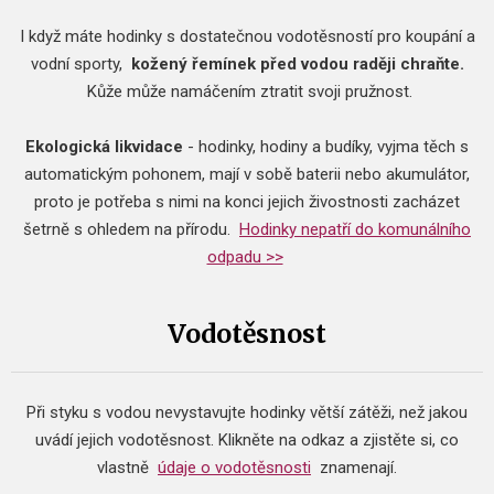
I když máte hodinky s dostatečnou vodotěsností pro koupání a
vodní sporty,
kožený řemínek před vodou raději chraňte.
Kůže může namáčením ztratit svoji pružnost.
Ekologická likvidace
- hodinky, hodiny a budíky, vyjma těch s
automatickým pohonem, mají v sobě baterii nebo akumulátor,
proto je potřeba s nimi na konci jejich živostnosti zacházet
šetrně s ohledem na přírodu.
Hodinky nepatří do komunálního
odpadu >>
Vodotěsnost
Při styku s vodou nevystavujte hodinky větší zátěži, než jakou
uvádí jejich vodotěsnost.
Klikněte na odkaz a zjistěte si, co
vlastně
údaje o vodotěsnosti
znamenají.