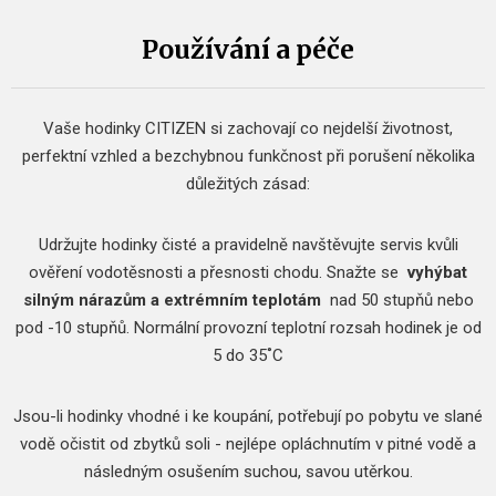
Používání a péče
Vaše hodinky CITIZEN si zachovají co nejdelší životnost,
perfektní vzhled a bezchybnou funkčnost při porušení několika
důležitých zásad:
Udržujte hodinky čisté a pravidelně navštěvujte servis kvůli
ověření vodotěsnosti a přesnosti chodu.
Snažte se
vyhýbat
silným nárazům a extrémním teplotám
nad 50 stupňů nebo
pod -10 stupňů.
Normální provozní teplotní rozsah hodinek je od
5 do 35˚C
Jsou-li hodinky vhodné i ke koupání, potřebují po pobytu ve slané
vodě očistit od zbytků soli - nejlépe opláchnutím v pitné vodě a
následným osušením suchou, savou utěrkou.