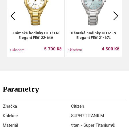
Dámské hodinky CITIZEN
Dámské hodinky CITIZEN
Elegant FE6122-64A
Elegant FE6121-67L
P
5 700 Kč
4 500 Kč
Skladem
Skladem
S
Parametry
Značka
Citizen
Kolekce
SUPER TITANIUM
Materiál
titan - Super Titanium®