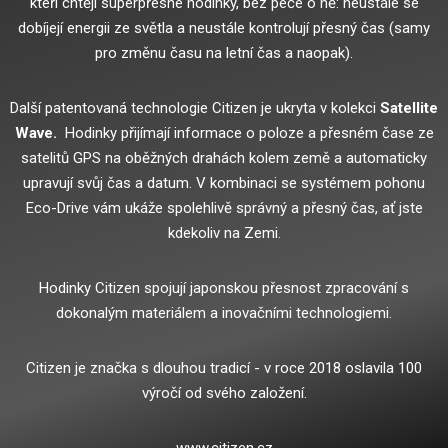
kteří chtějí superpřesné hodinky, bez péče o ně: neustále se
dobíjejí energii ze světla a neustále kontrolují přesný čas (samy
pro změnu času na letní čas a naopak).
Další patentovaná technologie Citizen je ukryta v kolekci
Satellite
Wave.
Hodinky přijímají informace o poloze a přesném čase ze
satelitů GPS na oběžných drahách kolem země a automaticky
upravují svůj čas a datum.
V kombinaci se systémem pohonu
Eco-Drive vám ukáže spolehlivě správný a přesný čas, ať jste
kdekoliv na Zemi.
Hodinky Citizen spojují japonskou přesnost zpracování s
dokonalým materiálem a inovačními technologiemi.
Citizen je značka s dlouhou tradicí - v roce 2018 oslavila 100
výročí od svého založení.