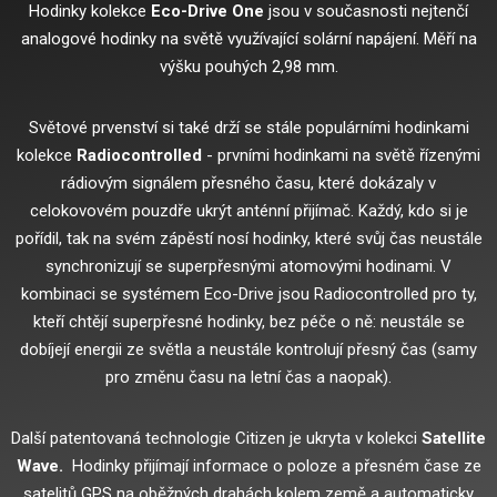
Hodinky kolekce
Eco-Drive One
jsou v současnosti nejtenčí
analogové hodinky na světě využívající solární napájení.
Měří na
výšku pouhých 2,98 mm.
Světové prvenství si také drží se stále populárními hodinkami
kolekce
Radiocontrolled
- prvními hodinkami na světě řízenými
rádiovým signálem přesného času, které dokázaly v
celokovovém pouzdře ukrýt anténní přijímač.
Každý, kdo si je
pořídil, tak na svém zápěstí nosí hodinky, které svůj čas neustále
synchronizují se superpřesnými atomovými hodinami.
V
kombinaci se systémem Eco-Drive jsou Radiocontrolled pro ty,
kteří chtějí superpřesné hodinky, bez péče o ně: neustále se
dobíjejí energii ze světla a neustále kontrolují přesný čas (samy
pro změnu času na letní čas a naopak).
Další patentovaná technologie Citizen je ukryta v kolekci
Satellite
Wave.
Hodinky přijímají informace o poloze a přesném čase ze
satelitů GPS na oběžných drahách kolem země a automaticky