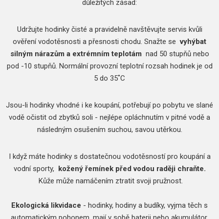
důležitých zásad:
Udržujte hodinky čisté a pravidelně navštěvujte servis kvůli
ověření vodotěsnosti a přesnosti chodu.
Snažte se
vyhýbat
silným nárazům a extrémním teplotám
nad 50 stupňů nebo
pod -10 stupňů.
Normální provozní teplotní rozsah hodinek je od
5 do 35˚C
Jsou-li hodinky vhodné i ke koupání, potřebují po pobytu ve slané
vodě očistit od zbytků soli - nejlépe opláchnutím v pitné vodě a
následným osušením suchou, savou utěrkou.
I když máte hodinky s dostatečnou vodotěsností pro koupání a
vodní sporty,
kožený řemínek před vodou raději chraňte.
Kůže může namáčením ztratit svoji pružnost.
Ekologická likvidace
- hodinky, hodiny a budíky, vyjma těch s
automatickým pohonem, mají v sobě baterii nebo akumulátor,