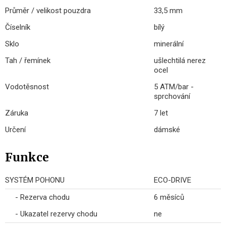
Průměr / velikost pouzdra
33,5 mm
Číselník
bílý
Sklo
minerální
Tah / řemínek
ušlechtilá nerez
ocel
Vodotěsnost
5 ATM/bar -
sprchování
Záruka
7 let
Určení
dámské
Funkce
SYSTÉM POHONU
ECO-DRIVE
- Rezerva chodu
6 měsíců
- Ukazatel rezervy chodu
ne