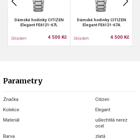
Dámské hodinky CITIZEN
Dámské hodinky CITIZEN
Elegant FE6121-67L
Elegant FE6121-67A
4 500 Kč
4 500 Kč
Skladem
Skladem
S
Parametry
Značka
Citizen
Kolekce
Elegant
Materiál
ušlechtilá nerez
ocel
Barva
zlatá