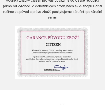
Hodinky značky Citizen pro vás dovážíme do České republiky
přímo od výrobce.
V klenotnických prodejnách av e-shopu Corial
ručíme za původ a právo zboží, poskytujeme záruční i pozáruční
servis.