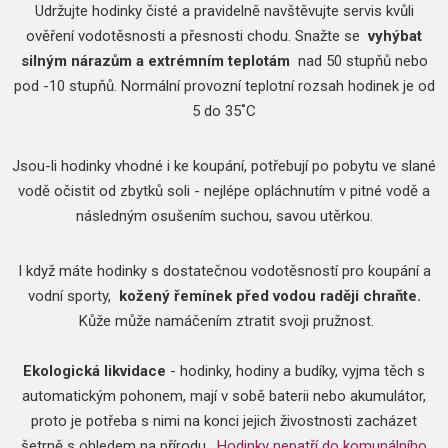
Udržujte hodinky čisté a pravidelně navštěvujte servis kvůli
ověření vodotěsnosti a přesnosti chodu.
Snažte se
vyhýbat
silným nárazům a extrémním teplotám
nad 50 stupňů nebo
pod -10 stupňů.
Normální provozní teplotní rozsah hodinek je od
5 do 35˚C
Jsou-li hodinky vhodné i ke koupání, potřebují po pobytu ve slané
vodě očistit od zbytků soli - nejlépe opláchnutím v pitné vodě a
následným osušením suchou, savou utěrkou.
I když máte hodinky s dostatečnou vodotěsností pro koupání a
vodní sporty,
kožený řemínek před vodou raději chraňte.
Kůže může namáčením ztratit svoji pružnost.
Ekologická likvidace
- hodinky, hodiny a budíky, vyjma těch s
automatickým pohonem, mají v sobě baterii nebo akumulátor,
proto je potřeba s nimi na konci jejich živostnosti zacházet
šetrně s ohledem na přírodu.
Hodinky nepatří do komunálního