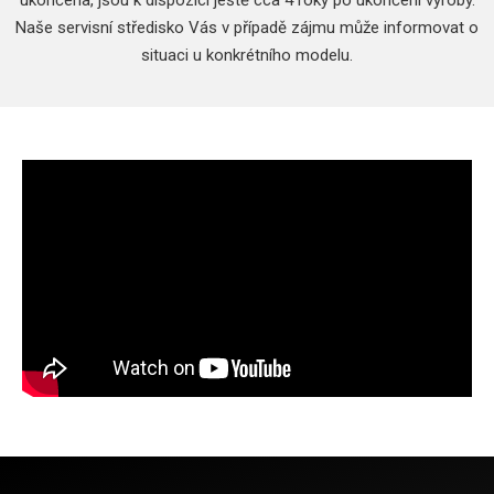
ukončena, jsou k dispozici ještě cca 4 roky po ukončení výroby.
Naše servisní středisko Vás v případě zájmu může informovat o
situaci u konkrétního modelu.