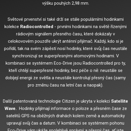
výšku pouhých 2,98 mm.
Světové prvenství si také drží se stále populárními hodinkami
kolekce
Radiocontrolled
- prvními hodinkami na světě řízenými
rádiovým signálem přesného času, které dokázaly v
celokovovém pouzdře ukrýt anténní přijímač.
Každý, kdo si je
pořídil, tak na svém zápěstí nosí hodinky, které svůj čas neustále
synchronizují se superpřesnými atomovými hodinami.
V
kombinaci se systémem Eco-Drive jsou Radiocontrolled pro ty,
kteří chtějí superpřesné hodinky, bez péče o ně: neustále se
dobíjejí energii ze světla a neustále kontrolují přesný čas (samy
pro změnu času na letní čas a naopak).
Další patentovaná technologie Citizen je ukryta v kolekci
Satellite
Wave.
Hodinky přijímají informace o poloze a přesném čase ze
satelitů GPS na oběžných drahách kolem země a automaticky
upravují svůj čas a datum.
V kombinaci se systémem pohonu
Eco-Drive vám ukáže spolehlivě správný a přesný čas, ať jste