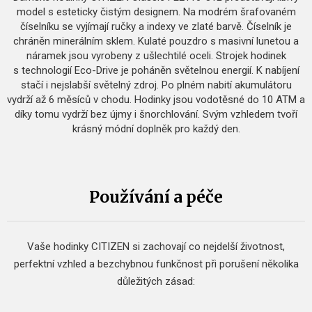
model s esteticky čistým designem. Na modrém šrafovaném
číselníku se vyjímají ručky a indexy ve zlaté barvě. Číselník je
chráněn minerálním sklem. Kulaté pouzdro s masivní lunetou a
náramek jsou vyrobeny z ušlechtilé oceli. Strojek hodinek
s technologií Eco-Drive je poháněn světelnou energií. K nabíjení
stačí i nejslabší světelný zdroj. Po plném nabití akumulátoru
vydrží až 6 měsíců v chodu. Hodinky jsou vodotěsné do 10 ATM a
díky tomu vydrží bez újmy i šnorchlování. Svým vzhledem tvoří
krásný módní doplněk pro každý den.
Používání a péče
Vaše hodinky CITIZEN si zachovají co nejdelší životnost,
perfektní vzhled a bezchybnou funkčnost při porušení několika
důležitých zásad: