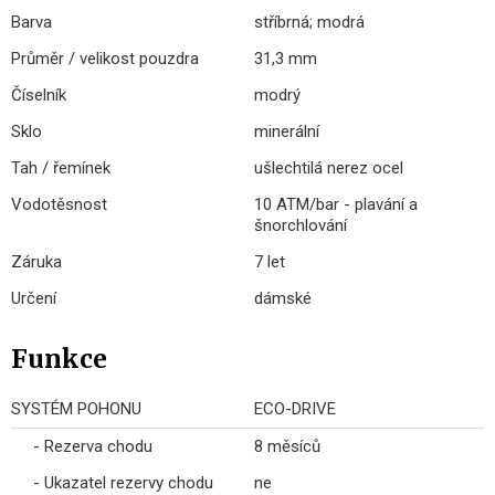
Barva
stříbrná; modrá
Průměr / velikost pouzdra
31,3 mm
Číselník
modrý
Sklo
minerální
Tah / řemínek
ušlechtilá nerez ocel
Vodotěsnost
10 ATM/bar - plavání a
šnorchlování
Záruka
7 let
Určení
dámské
Funkce
SYSTÉM POHONU
ECO-DRIVE
- Rezerva chodu
8 měsíců
- Ukazatel rezervy chodu
ne