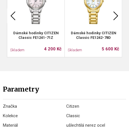
Dámské hodinky CITIZEN
Dámské hodinky CITIZEN
Classic FE1241-71Z
Classic FE1242-78D
4 200 Kč
5 600 Kč
Skladem
Skladem
S
Parametry
Značka
Citizen
Kolekce
Classic
Materiál
ušlechtilá nerez ocel