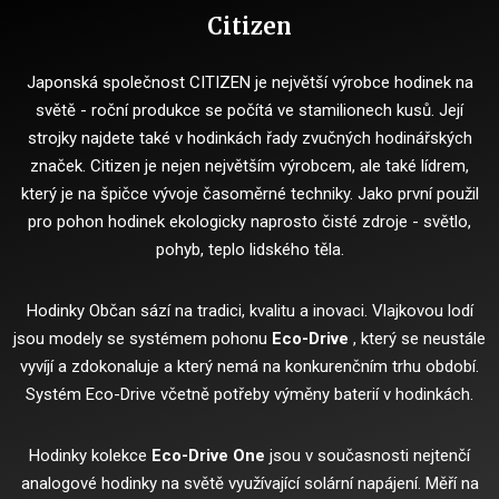
Citizen
Japonská společnost CITIZEN je největší výrobce hodinek na
světě - roční produkce se počítá ve stamilionech kusů.
Její
strojky najdete také v hodinkách řady zvučných hodinářských
značek.
Citizen je nejen největším výrobcem, ale také lídrem,
který je na špičce vývoje časoměrné techniky.
Jako první použil
pro pohon hodinek ekologicky naprosto čisté zdroje - světlo,
pohyb, teplo lidského těla.
Hodinky Občan sází na tradici, kvalitu a inovaci.
Vlajkovou lodí
jsou modely se systémem pohonu
Eco-Drive
, který se neustále
vyvíjí a zdokonaluje a který nemá na konkurenčním trhu období.
Systém Eco-Drive včetně potřeby výměny baterií v hodinkách.
Hodinky kolekce
Eco-Drive One
jsou v současnosti nejtenčí
analogové hodinky na světě využívající solární napájení.
Měří na