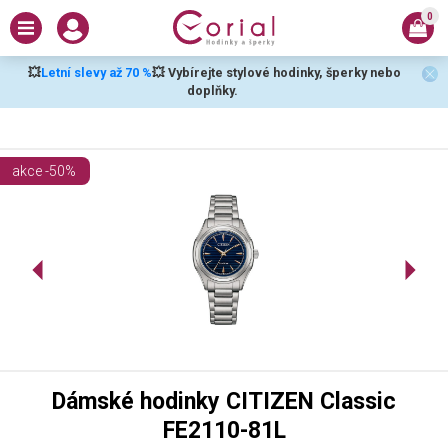
0
💥
Letní slevy až 70 %
💥 Vybírejte stylové hodinky, šperky nebo
doplňky.
akce -50%
Dámské hodinky CITIZEN Classic
FE2110-81L