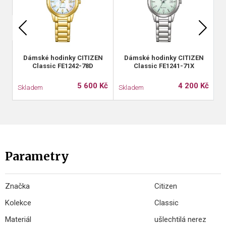
Dámské hodinky CITIZEN
Dámské hodinky CITIZEN
Classic FE1242-78D
Classic FE1241-71X
5 600 Kč
4 200 Kč
Skladem
Skladem
S
Parametry
Značka
Citizen
Kolekce
Classic
Materiál
ušlechtilá nerez