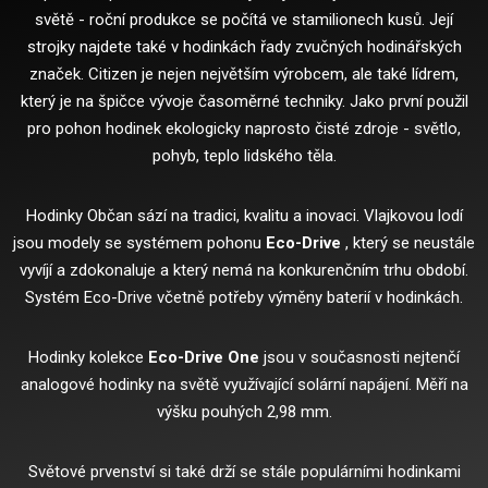
světě - roční produkce se počítá ve stamilionech kusů.
Její
strojky najdete také v hodinkách řady zvučných hodinářských
značek.
Citizen je nejen největším výrobcem, ale také lídrem,
který je na špičce vývoje časoměrné techniky.
Jako první použil
pro pohon hodinek ekologicky naprosto čisté zdroje - světlo,
pohyb, teplo lidského těla.
Hodinky Občan sází na tradici, kvalitu a inovaci.
Vlajkovou lodí
jsou modely se systémem pohonu
Eco-Drive
, který se neustále
vyvíjí a zdokonaluje a který nemá na konkurenčním trhu období.
Systém Eco-Drive včetně potřeby výměny baterií v hodinkách.
Hodinky kolekce
Eco-Drive One
jsou v současnosti nejtenčí
analogové hodinky na světě využívající solární napájení.
Měří na
výšku pouhých 2,98 mm.
Světové prvenství si také drží se stále populárními hodinkami