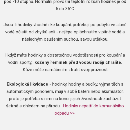
pod -10 stupňů.
Normální provozní teplotní rozsah hodinek je od
5 do 35˚C
Jsou-li hodinky vhodné i ke koupání, potřebují po pobytu ve slané
vodě očistit od zbytků soli - nejlépe opláchnutím v pitné vodě a
následným osušením suchou, savou utěrkou.
I když máte hodinky s dostatečnou vodotěsností pro koupání a
vodní sporty,
kožený řemínek před vodou raději chraňte.
Kůže může namáčením ztratit svoji pružnost.
Ekologická likvidace
- hodinky, hodiny a budíky, vyjma těch s
automatickým pohonem, mají v sobě baterii nebo akumulátor,
proto je potřeba s nimi na konci jejich živostnosti zacházet
šetrně s ohledem na přírodu.
Hodinky nepatří do komunálního
odpadu >>