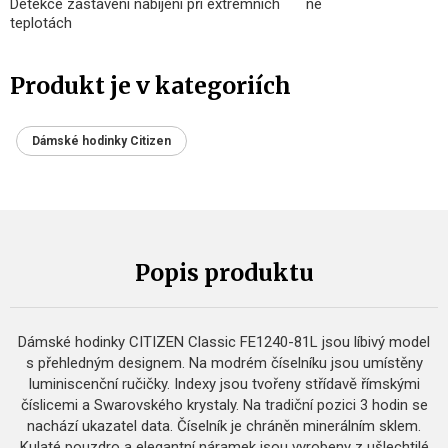
Detekce zastavení nabíjení při extrémních
ne
teplotách
Produkt je v kategoriích
Dámské hodinky Citizen
Popis produktu
Dámské hodinky CITIZEN Classic FE1240-81L jsou líbivý model
s přehledným designem. Na modrém číselníku jsou umístěny
luminiscenční ručičky. Indexy jsou tvořeny střídavě římskými
číslicemi a Swarovského krystaly. Na tradiční pozici 3 hodin se
nachází ukazatel data. Číselník je chráněn minerálním sklem.
Kulaté pouzdro a elegantní náramek jsou vyrobeny z ušlechtilé