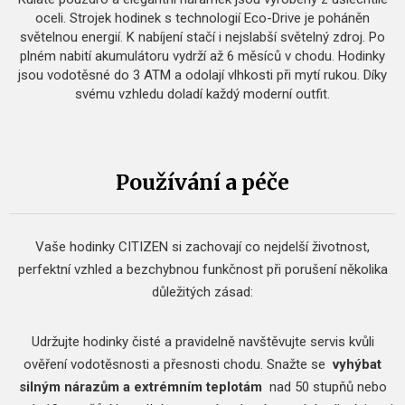
oceli. Strojek hodinek s technologií Eco-Drive je poháněn
světelnou energií. K nabíjení stačí i nejslabší světelný zdroj. Po
plném nabití akumulátoru vydrží až 6 měsíců v chodu. Hodinky
jsou vodotěsné do 3 ATM a odolají vlhkosti při mytí rukou. Díky
svému vzhledu doladí každý moderní outfit.
Používání a péče
Vaše hodinky CITIZEN si zachovají co nejdelší životnost,
perfektní vzhled a bezchybnou funkčnost při porušení několika
důležitých zásad:
Udržujte hodinky čisté a pravidelně navštěvujte servis kvůli
ověření vodotěsnosti a přesnosti chodu.
Snažte se
vyhýbat
silným nárazům a extrémním teplotám
nad 50 stupňů nebo