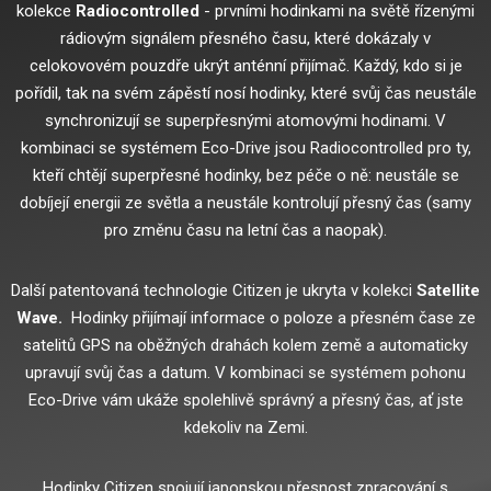
kolekce
Radiocontrolled
- prvními hodinkami na světě řízenými
rádiovým signálem přesného času, které dokázaly v
celokovovém pouzdře ukrýt anténní přijímač.
Každý, kdo si je
pořídil, tak na svém zápěstí nosí hodinky, které svůj čas neustále
synchronizují se superpřesnými atomovými hodinami.
V
kombinaci se systémem Eco-Drive jsou Radiocontrolled pro ty,
kteří chtějí superpřesné hodinky, bez péče o ně: neustále se
dobíjejí energii ze světla a neustále kontrolují přesný čas (samy
pro změnu času na letní čas a naopak).
Další patentovaná technologie Citizen je ukryta v kolekci
Satellite
Wave.
Hodinky přijímají informace o poloze a přesném čase ze
satelitů GPS na oběžných drahách kolem země a automaticky
upravují svůj čas a datum.
V kombinaci se systémem pohonu
Eco-Drive vám ukáže spolehlivě správný a přesný čas, ať jste
kdekoliv na Zemi.
Hodinky Citizen spojují japonskou přesnost zpracování s