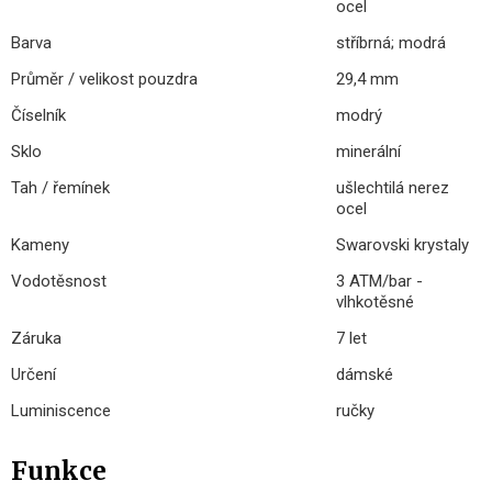
ocel
Barva
stříbrná; modrá
Průměr / velikost pouzdra
29,4 mm
Číselník
modrý
Sklo
minerální
Tah / řemínek
ušlechtilá nerez
ocel
Kameny
Swarovski krystaly
Vodotěsnost
3 ATM/bar -
vlhkotěsné
Záruka
7 let
Určení
dámské
Luminiscence
ručky
Funkce