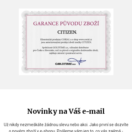
Novinky na Váš e-mail
Už nikdy nezmeškáte žádnou slevu nebo akci. Jako první se dozvíte
o novém zboží v e-shopu. Pošleme vám jen to, co vás zajímá -