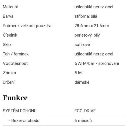
Materiál
ušlechtilá nerez ocel
Barva
stříbrná; bílá
Průměr / velikost pouzdra
28.4mm x 21.5mm
Číselník
perleťový; bílý
Sklo
safírové
Tah / řemínek
ušlechtilá nerez ocel
Vodotěsnost
5 ATM/bar - sprchování
Záruka
5 let
Určení
dámské
Funkce
SYSTÉM POHONU
ECO-DRIVE
- Rezerva chodu
6 měsíců