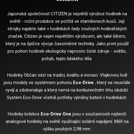
Japonská společnost CITIZEN je největší výrobce hodinek na
světě - roční produkce se počítá ve stamilionech kusů.
Její
strojky najdete také v hodinkách řady zvučných hodinářských
značek.
Citizen je nejen největším výrobcem, ale také lídrem,
který je na špičce vývoje časoměrné techniky.
Jako první použil
pro pohon hodinek ekologicky naprosto čisté zdroje - světlo,
pohyb, teplo lidského těla.
Hodinky Občan sází na tradici, kvalitu a inovaci.
Vlajkovou lodí
jsou modely se systémem pohonu
Eco-Drive
, který se neustále
vyvíjí a zdokonaluje a který nemá na konkurenčním trhu období.
Systém Eco-Drive včetně potřeby výměny baterií v hodinkách.
Hodinky kolekce
Eco-Drive One
jsou v současnosti nejtenčí
analogové hodinky na světě využívající solární napájení.
Měří na
výšku pouhých 2,98 mm.