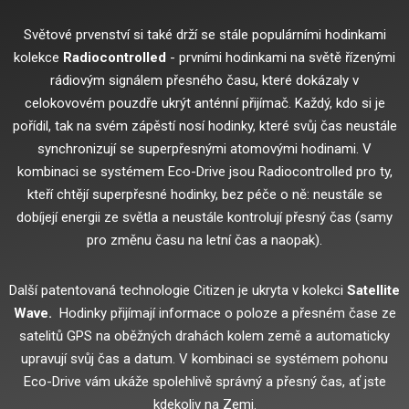
Světové prvenství si také drží se stále populárními hodinkami
kolekce
Radiocontrolled
- prvními hodinkami na světě řízenými
rádiovým signálem přesného času, které dokázaly v
celokovovém pouzdře ukrýt anténní přijímač.
Každý, kdo si je
pořídil, tak na svém zápěstí nosí hodinky, které svůj čas neustále
synchronizují se superpřesnými atomovými hodinami.
V
kombinaci se systémem Eco-Drive jsou Radiocontrolled pro ty,
kteří chtějí superpřesné hodinky, bez péče o ně: neustále se
dobíjejí energii ze světla a neustále kontrolují přesný čas (samy
pro změnu času na letní čas a naopak).
Další patentovaná technologie Citizen je ukryta v kolekci
Satellite
Wave.
Hodinky přijímají informace o poloze a přesném čase ze
satelitů GPS na oběžných drahách kolem země a automaticky
upravují svůj čas a datum.
V kombinaci se systémem pohonu
Eco-Drive vám ukáže spolehlivě správný a přesný čas, ať jste
kdekoliv na Zemi.