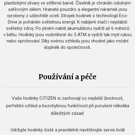
plastickými útvary ve stříbrné barvě. Číselník je chráněn odolným
safírovým sklem. Hranaté pouzdro a elegantní náramek jsou
vyrobeny z ušlechtilé oceli. Strojek hodinek s technologií Eco-
Drive je poháněn světelnou energií. K nabíjení stačí i nejslabší
světelný zdroj. Po plném nabití akumulátoru vydrží až 6 měsíců
v běhu. Hodinky jsou vodotěsné do 5 ATM a vydrží tak mytí rukou
nebo sprchování. Díky svému vzhledu jsou vhodné jako módní
doplněk do společnosti.
Používání a péče
Vaše hodinky CITIZEN si zachovají co nejdelší životnost,
perfektní vzhled a bezchybnou funkčnost při porušení několika
důležitých zásad:
Udržujte hodinky čisté a pravidelně navštěvujte servis kvůli