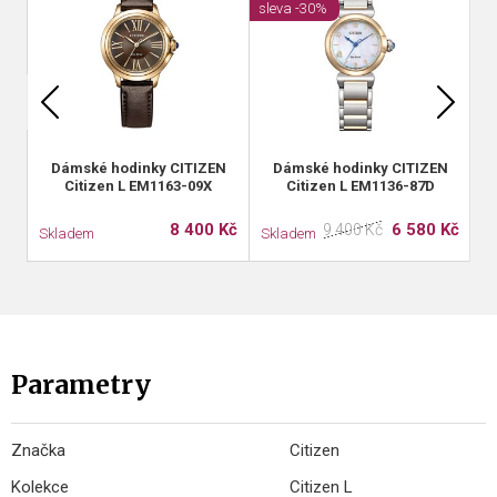
sleva -30%
Dámské hodinky CITIZEN
Dámské hodinky CITIZEN
Citizen L EM1163-09X
Citizen L EM1136-87D
8 400 Kč
6 580 Kč
9 400 Kč
Skladem
Skladem
S
Parametry
Značka
Citizen
Kolekce
Citizen L