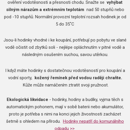
ověření vodotěsnosti a přesnosti chodu.
Snažte se
vyhýbat
silným nárazům a extrémním teplotám
nad 50 stupňů nebo
pod -10 stupňů.
Normální provozní teplotní rozsah hodinek je od
5 do 35˚C
Jsou-li hodinky vhodné i ke koupání, potřebují po pobytu ve slané
vodě očistit od zbytků soli - nejlépe opláchnutím v pitné vodě a
následným osušením suchou, savou utěrkou.
I když máte hodinky s dostatečnou vodotěsností pro koupání a
vodní sporty,
kožený řemínek před vodou raději chraňte.
Kůže může namáčením ztratit svoji pružnost.
Ekologická likvidace
- hodinky, hodiny a budíky, vyjma těch s
automatickým pohonem, mají v sobě baterii nebo akumulátor,
proto je potřeba s nimi na konci jejich živostnosti zacházet
šetrně s ohledem na přírodu.
Hodinky nepatří do komunálního
odpadu >>