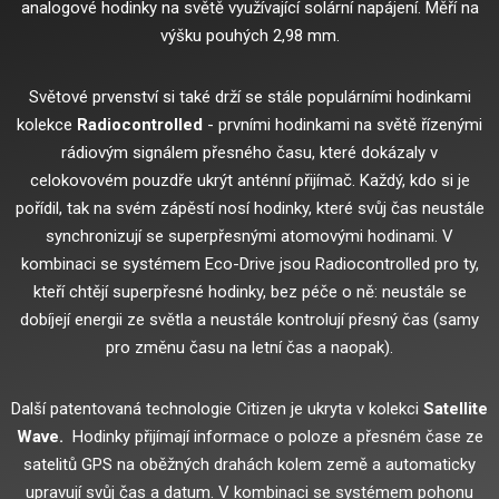
analogové hodinky na světě využívající solární napájení.
Měří na
výšku pouhých 2,98 mm.
Světové prvenství si také drží se stále populárními hodinkami
kolekce
Radiocontrolled
- prvními hodinkami na světě řízenými
rádiovým signálem přesného času, které dokázaly v
celokovovém pouzdře ukrýt anténní přijímač.
Každý, kdo si je
pořídil, tak na svém zápěstí nosí hodinky, které svůj čas neustále
synchronizují se superpřesnými atomovými hodinami.
V
kombinaci se systémem Eco-Drive jsou Radiocontrolled pro ty,
kteří chtějí superpřesné hodinky, bez péče o ně: neustále se
dobíjejí energii ze světla a neustále kontrolují přesný čas (samy
pro změnu času na letní čas a naopak).
Další patentovaná technologie Citizen je ukryta v kolekci
Satellite
Wave.
Hodinky přijímají informace o poloze a přesném čase ze
satelitů GPS na oběžných drahách kolem země a automaticky
upravují svůj čas a datum.
V kombinaci se systémem pohonu