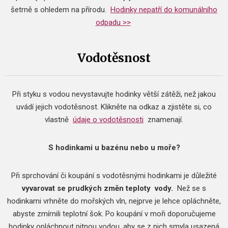
šetrně s ohledem na přírodu.
Hodinky nepatří do komunálního
odpadu >>
Vodotěsnost
Při styku s vodou nevystavujte hodinky větší zátěži, než jakou
uvádí jejich vodotěsnost.
Klikněte na odkaz a zjistěte si, co
vlastně
údaje o vodotěsnosti
znamenají.
S hodinkami u bazénu nebo u moře?
Při sprchování či koupání s vodotěsnými hodinkami je důležité
vyvarovat se prudkých změn teploty
vody.
Než se s
hodinkami vrhněte do mořských vln, nejprve je lehce opláchněte,
abyste zmírnili teplotní šok.
Po koupání v moři doporučujeme
hodinky opláchnout pitnou vodou, aby se z nich smyla usazená