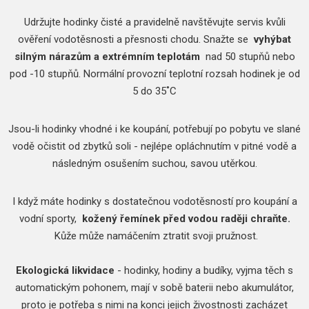
Udržujte hodinky čisté a pravidelně navštěvujte servis kvůli
ověření vodotěsnosti a přesnosti chodu.
Snažte se
vyhýbat
silným nárazům a extrémním teplotám
nad 50 stupňů nebo
pod -10 stupňů.
Normální provozní teplotní rozsah hodinek je od
5 do 35˚C
Jsou-li hodinky vhodné i ke koupání, potřebují po pobytu ve slané
vodě očistit od zbytků soli - nejlépe opláchnutím v pitné vodě a
následným osušením suchou, savou utěrkou.
I když máte hodinky s dostatečnou vodotěsností pro koupání a
vodní sporty,
kožený řemínek před vodou raději chraňte.
Kůže může namáčením ztratit svoji pružnost.
Ekologická likvidace
- hodinky, hodiny a budíky, vyjma těch s
automatickým pohonem, mají v sobě baterii nebo akumulátor,
proto je potřeba s nimi na konci jejich živostnosti zacházet