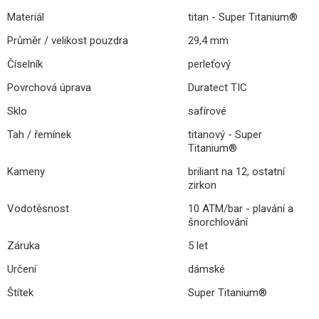
Materiál
titan - Super Titanium®
Průměr / velikost pouzdra
29,4 mm
Číselník
perleťový
Povrchová úprava
Duratect TIC
Sklo
safírové
Tah / řemínek
titanový - Super
Titanium®
Kameny
briliant na 12, ostatní
zirkon
Vodotěsnost
10 ATM/bar - plavání a
šnorchlování
Záruka
5 let
Určení
dámské
Štítek
Super Titanium®