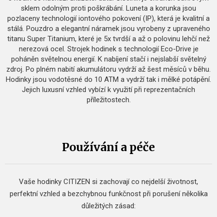
sklem odolným proti poškrábání. Luneta a korunka jsou
pozlaceny technologií iontového pokovení (IP), která je kvalitní a
stálá. Pouzdro a elegantní náramek jsou vyrobeny z upraveného
titanu Super Titanium, které je 5x tvrdší a až o polovinu lehčí než
nerezová ocel. Strojek hodinek s technologií Eco-Drive je
poháněn světelnou energií. K nabíjení stačí i nejslabší světelný
zdroj. Po plném nabití akumulátoru vydrží až šest měsíců v běhu.
Hodinky jsou vodotěsné do 10 ATM a vydrží tak i mělké potápění.
Jejich luxusní vzhled vybízí k využití při reprezentačních
příležitostech.
Používání a péče
Vaše hodinky CITIZEN si zachovají co nejdelší životnost,
perfektní vzhled a bezchybnou funkčnost při porušení několika
důležitých zásad: