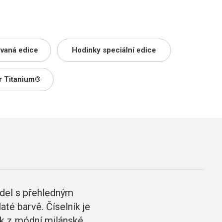
ovaná edice
Hodinky speciální edice
r Titanium®
del s přehledným
té barvě. Číselník je
k z módní milánské