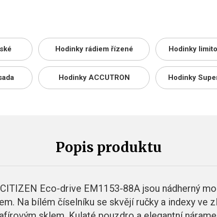
ské
Hodinky rádiem řízené
Hodinky limit
sada
Hodinky ACCUTRON
Hodinky Supe
Popis produktu
CITIZEN Eco-drive EM1153-88A jsou nádherný mo
. Na bílém číselníku se skvějí ručky a indexy ve zla
afírovým sklem. Kulaté pouzdro a elegantní nárame