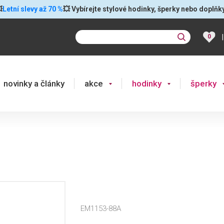

Letní slevy až 70 %
💥 Vybírejte stylové hodinky, šperky nebo doplňk
|
0
novinky a články
akce
hodinky
šperky
EM1153-88A