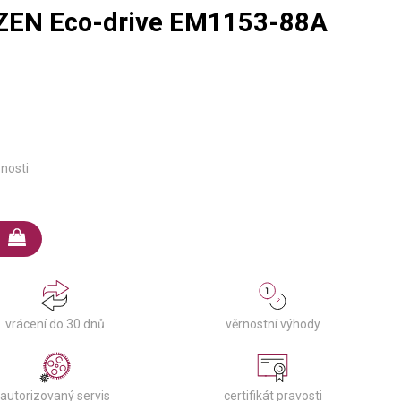
IZEN Eco-drive EM1153-88A
pnosti
věrnostní výhody
vrácení do 30 dnů
autorizovaný servis
certifikát pravosti