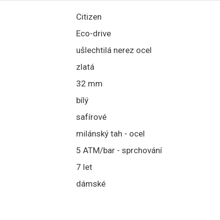
Citizen
Eco-drive
ušlechtilá nerez ocel
zlatá
32 mm
bílý
safírové
milánský tah - ocel
5 ATM/bar - sprchování
7 let
dámské