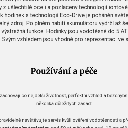
y z ušlechtilé oceli a pozlaceny technologií iontové
ojek hodinek s technologií Eco-Drive je poháněn světe
ětelný zdroj. Po plném nabití akumulátoru vydrží až š
 výstražná funkce. Hodinky jsou vodotěsné do 5 ATM
. Svým vzhledem jsou vhodné pro reprezentaci ve s
Používání a péče
zachovají co nejdelší životnost, perfektní vzhled a bezchybn
několika důležitých zásad:
pravidelně navštěvujte servis kvůli ověření vodotěsnosti a p