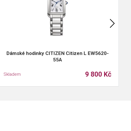
Dámské hodinky CITIZEN Citizen L EW5620-
55A
9 800 Kč
Skladem
S