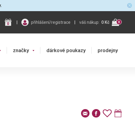
y.
|
přihlášení/registrace
|
váš nákup:
0 Kč
0
0
značky
dárkové poukazy
prodejny