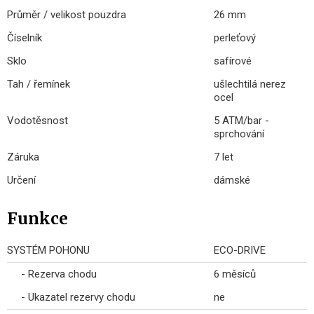
Průměr / velikost pouzdra
26 mm
Číselník
perleťový
Sklo
safírové
Tah / řemínek
ušlechtilá nerez
ocel
Vodotěsnost
5 ATM/bar -
sprchování
Záruka
7 let
Určení
dámské
Funkce
SYSTÉM POHONU
ECO-DRIVE
- Rezerva chodu
6 měsíců
- Ukazatel rezervy chodu
ne