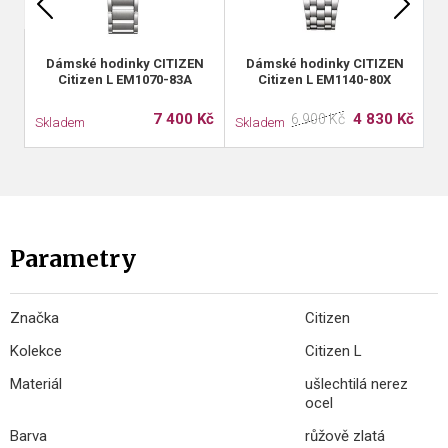
Dámské hodinky CITIZEN
Dámské hodinky CITIZEN
Citizen L EM1070-83A
Citizen L EM1140-80X
7 400 Kč
4 830 Kč
6 900 Kč
Skladem
Skladem
S
Parametry
Značka
Citizen
Kolekce
Citizen L
Materiál
ušlechtilá nerez
ocel
Barva
růžově zlatá