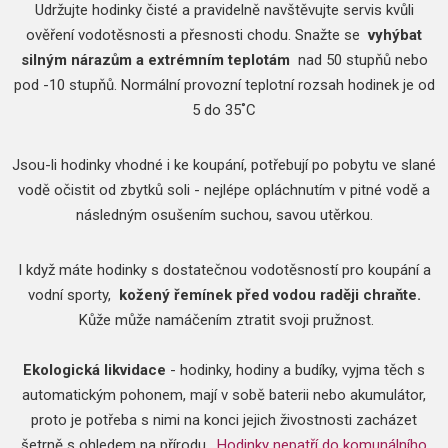
Udržujte hodinky čisté a pravidelně navštěvujte servis kvůli
ověření vodotěsnosti a přesnosti chodu.
Snažte se
vyhýbat
silným nárazům a extrémním teplotám
nad 50 stupňů nebo
pod -10 stupňů.
Normální provozní teplotní rozsah hodinek je od
5 do 35˚C
Jsou-li hodinky vhodné i ke koupání, potřebují po pobytu ve slané
vodě očistit od zbytků soli - nejlépe opláchnutím v pitné vodě a
následným osušením suchou, savou utěrkou.
I když máte hodinky s dostatečnou vodotěsností pro koupání a
vodní sporty,
kožený řemínek před vodou raději chraňte.
Kůže může namáčením ztratit svoji pružnost.
Ekologická likvidace
- hodinky, hodiny a budíky, vyjma těch s
automatickým pohonem, mají v sobě baterii nebo akumulátor,
proto je potřeba s nimi na konci jejich živostnosti zacházet
šetrně s ohledem na přírodu.
Hodinky nepatří do komunálního