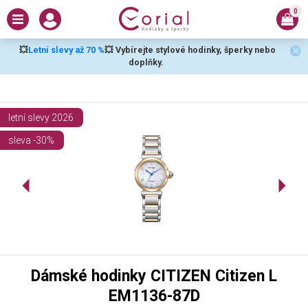
0
💥
Letní slevy až 70 %
💥 Vybírejte stylové hodinky, šperky nebo
doplňky.
letní slevy 2026
sleva -30%
Dámské hodinky CITIZEN Citizen L
EM1136-87D