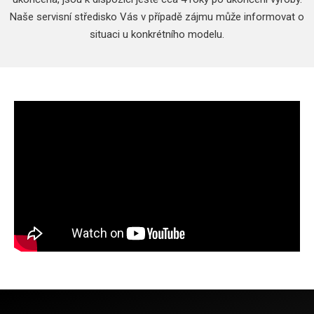
Naše servisní středisko Vás v případě zájmu může informovat o
situaci u konkrétního modelu.