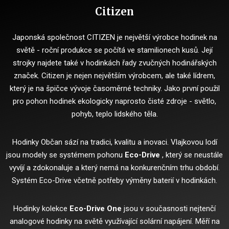
Citizen
Japonská společnost CITIZEN je největší výrobce hodinek na
světě - roční produkce se počítá ve stamilionech kusů.
Její
strojky najdete také v hodinkách řady zvučných hodinářských
značek.
Citizen je nejen největším výrobcem, ale také lídrem,
který je na špičce vývoje časoměrné techniky.
Jako první použil
pro pohon hodinek ekologicky naprosto čisté zdroje - světlo,
pohyb, teplo lidského těla.
Hodinky Občan sází na tradici, kvalitu a inovaci.
Vlajkovou lodí
jsou modely se systémem pohonu
Eco-Drive
, který se neustále
vyvíjí a zdokonaluje a který nemá na konkurenčním trhu období.
Systém Eco-Drive včetně potřeby výměny baterií v hodinkách.
Hodinky kolekce
Eco-Drive One
jsou v současnosti nejtenčí
analogové hodinky na světě využívající solární napájení.
Měří na