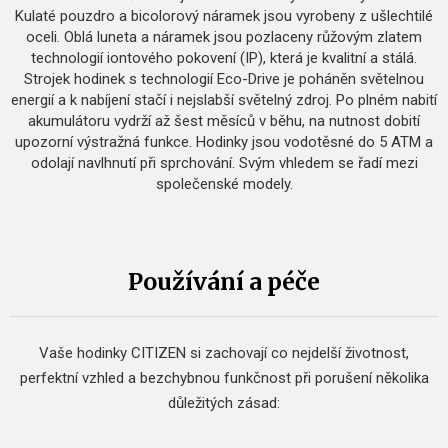
Kulaté pouzdro a bicolorový náramek jsou vyrobeny z ušlechtilé
oceli. Oblá luneta a náramek jsou pozlaceny růžovým zlatem
technologií iontového pokovení (IP), která je kvalitní a stálá.
Strojek hodinek s technologií Eco-Drive je poháněn světelnou
energií a k nabíjení stačí i nejslabší světelný zdroj. Po plném nabití
akumulátoru vydrží až šest měsíců v běhu, na nutnost dobití
upozorní výstražná funkce. Hodinky jsou vodotěsné do 5 ATM a
odolají navlhnutí při sprchování. Svým vhledem se řadí mezi
společenské modely.
Používání a péče
Vaše hodinky CITIZEN si zachovají co nejdelší životnost,
perfektní vzhled a bezchybnou funkčnost při porušení několika
důležitých zásad: