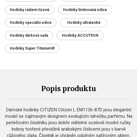
Hodinky rádiem řízené
Hodinky limitovaná edice
Hodinky speciální edice
Hodinky ultratenké
Hodinky dárková sada
Hodinky ACCUTRON
Hodinky Super Titanium®
Popis produktu
Dámské hodinky CITIZEN Citizen L EM1136-87D jsou elegantní
model se zajímavým designem evokujícím lahvičku parfému. Na
perleťovém číselníku jsou dobře viditelné ocelově modré ručky.
Indexy tvořené převážně arabskými číslicemi jsou v barvě
růžového zlata. Číselník je chráněn odolným safírovým sklem.