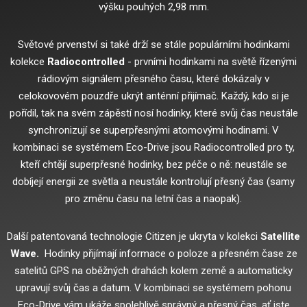
výšku pouhých 2,98 mm.
Světové prvenství si také drží se stále populárními hodinkami
kolekce
Radiocontrolled
- prvními hodinkami na světě řízenými
rádiovým signálem přesného času, které dokázaly v
celokovovém pouzdře ukrýt anténní přijímač.
Každý, kdo si je
pořídil, tak na svém zápěstí nosí hodinky, které svůj čas neustále
synchronizují se superpřesnými atomovými hodinami.
V
kombinaci se systémem Eco-Drive jsou Radiocontrolled pro ty,
kteří chtějí superpřesné hodinky, bez péče o ně: neustále se
dobíjejí energii ze světla a neustále kontrolují přesný čas (samy
pro změnu času na letní čas a naopak).
Další patentovaná technologie Citizen je ukryta v kolekci
Satellite
Wave.
Hodinky přijímají informace o poloze a přesném čase ze
satelitů GPS na oběžných drahách kolem země a automaticky
upravují svůj čas a datum.
V kombinaci se systémem pohonu
Eco-Drive vám ukáže spolehlivě správný a přesný čas, ať jste