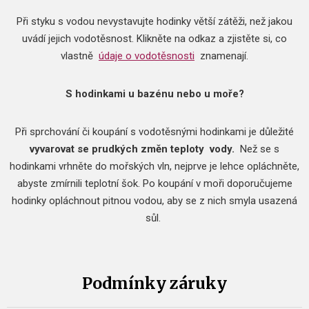
Při styku s vodou nevystavujte hodinky větší zátěži, než jakou
uvádí jejich vodotěsnost.
Klikněte na odkaz a zjistěte si, co
vlastně
údaje o vodotěsnosti
znamenají.
S hodinkami u bazénu nebo u moře?
Při sprchování či koupání s vodotěsnými hodinkami je důležité
vyvarovat se prudkých změn teploty
vody.
Než se s
hodinkami vrhněte do mořských vln, nejprve je lehce opláchněte,
abyste zmírnili teplotní šok.
Po koupání v moři doporučujeme
hodinky opláchnout pitnou vodou, aby se z nich smyla usazená
sůl.
Podmínky záruky