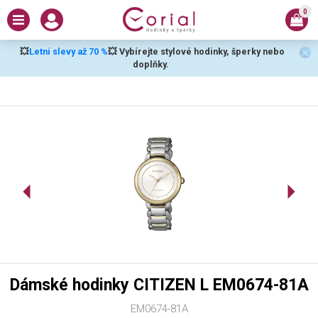
0
💥
Letní slevy až 70 %
💥 Vybírejte stylové hodinky, šperky nebo
doplňky.
Dámské hodinky CITIZEN L EM0674-81A
EM0674-81A