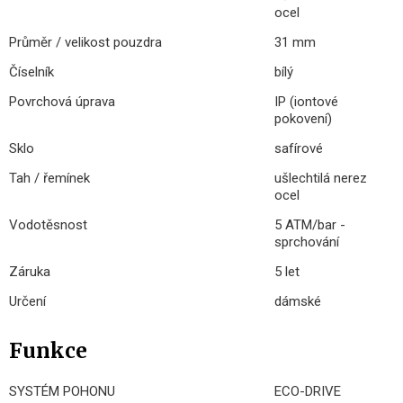
ocel
Průměr / velikost pouzdra
31 mm
Číselník
bílý
Povrchová úprava
IP (iontové
pokovení)
Sklo
safírové
Tah / řemínek
ušlechtilá nerez
ocel
Vodotěsnost
5 ATM/bar -
sprchování
Záruka
5 let
Určení
dámské
Funkce
SYSTÉM POHONU
ECO-DRIVE