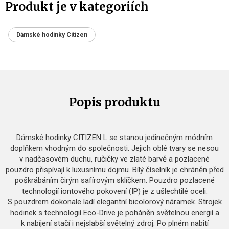
Produkt je v kategoriích
Dámské hodinky Citizen
Popis produktu
Dámské hodinky CITIZEN L se stanou jedinečným módním
doplňkem vhodným do společnosti. Jejich oblé tvary se nesou
v nadčasovém duchu, ručičky ve zlaté barvě a pozlacené
pouzdro přispívají k luxusnímu dojmu. Bílý číselník je chráněn před
poškrábáním čirým safírovým sklíčkem. Pouzdro pozlacené
technologií iontového pokovení (IP) je z ušlechtilé oceli.
S pouzdrem dokonale ladí elegantní bicolorový náramek. Strojek
hodinek s technologií Eco-Drive je poháněn světelnou energií a
k nabíjení stačí i nejslabší světelný zdroj. Po plném nabití