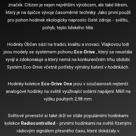
značek.
Citizen je nejen největším výrobcem, ale také lídrem,
který je na špičce vývoje časoměrné techniky.
Jako první použil
pro pohon hodinek ekologicky naprosto čisté zdroje - světlo,
pohyb, teplo lidského těla.
Hodinky Občan sází na tradici, kvalitu a inovaci.
Vlajkovou lodí
jsou modely se systémem pohonu
Eco-Drive
, který se neustále
vyvíjí a zdokonaluje a který nemá na konkurenčním trhu období.
Systém Eco-Drive včetně potřeby výměny baterií v hodinkách.
Hodinky kolekce
Eco-Drive One
jsou v současnosti nejtenčí
analogové hodinky na světě využívající solární napájení.
Měří na
výšku pouhých 2,98 mm.
Světové prvenství si také drží se stále populárními hodinkami
kolekce
Radiocontrolled
- prvními hodinkami na světě řízenými
rádiovým signálem přesného času, které dokázaly v