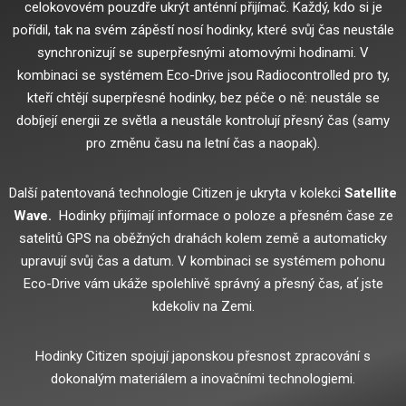
celokovovém pouzdře ukrýt anténní přijímač.
Každý, kdo si je
pořídil, tak na svém zápěstí nosí hodinky, které svůj čas neustále
synchronizují se superpřesnými atomovými hodinami.
V
kombinaci se systémem Eco-Drive jsou Radiocontrolled pro ty,
kteří chtějí superpřesné hodinky, bez péče o ně: neustále se
dobíjejí energii ze světla a neustále kontrolují přesný čas (samy
pro změnu času na letní čas a naopak).
Další patentovaná technologie Citizen je ukryta v kolekci
Satellite
Wave.
Hodinky přijímají informace o poloze a přesném čase ze
satelitů GPS na oběžných drahách kolem země a automaticky
upravují svůj čas a datum.
V kombinaci se systémem pohonu
Eco-Drive vám ukáže spolehlivě správný a přesný čas, ať jste
kdekoliv na Zemi.
Hodinky Citizen spojují japonskou přesnost zpracování s
dokonalým materiálem a inovačními technologiemi.