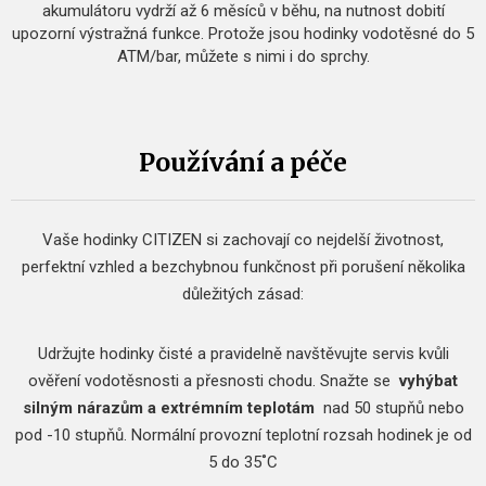
akumulátoru vydrží až 6 měsíců v běhu, na nutnost dobití
upozorní výstražná funkce. Protože jsou hodinky vodotěsné do 5
ATM/bar, můžete s nimi i do sprchy.
Používání a péče
Vaše hodinky CITIZEN si zachovají co nejdelší životnost,
perfektní vzhled a bezchybnou funkčnost při porušení několika
důležitých zásad:
Udržujte hodinky čisté a pravidelně navštěvujte servis kvůli
ověření vodotěsnosti a přesnosti chodu.
Snažte se
vyhýbat
silným nárazům a extrémním teplotám
nad 50 stupňů nebo
pod -10 stupňů.
Normální provozní teplotní rozsah hodinek je od
5 do 35˚C