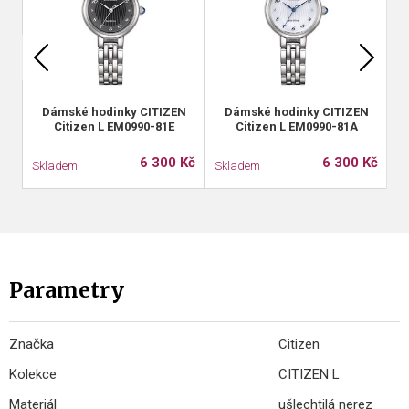
Dámské hodinky CITIZEN
Dámské hodinky CITIZEN
Citizen L EM0990-81E
Citizen L EM0990-81A
6 300 Kč
6 300 Kč
Skladem
Skladem
S
Parametry
Značka
Citizen
Kolekce
CITIZEN L
Materiál
ušlechtilá nerez