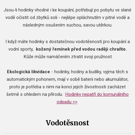
Jsou-li hodinky vhodné i ke koupání, potřebují po pobytu ve slané
vodě očistit od zbytků soli - nejlépe opláchnutím v pitné vodě a
následným osušením suchou, savou utěrkou.
I když máte hodinky s dostatečnou vodotěsností pro koupání a
vodní sporty,
kožený řemínek před vodou raději chraňte.
Kůže může namáčením ztratit svoji pružnost.
Ekologická likvidace
- hodinky, hodiny a budíky, vyjma těch s
automatickým pohonem, mají v sobě baterii nebo akumulátor,
proto je potřeba s nimi na konci jejich živostnosti zacházet
šetrně s ohledem na přírodu.
Hodinky nepatří do komunálního
odpadu >>
Vodotěsnost