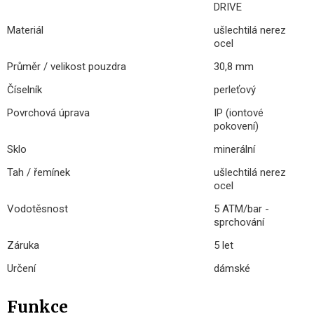
DRIVE
Materiál
ušlechtilá nerez
ocel
Průměr / velikost pouzdra
30,8 mm
Číselník
perleťový
Povrchová úprava
IP (iontové
pokovení)
Sklo
minerální
Tah / řemínek
ušlechtilá nerez
ocel
Vodotěsnost
5 ATM/bar -
sprchování
Záruka
5 let
Určení
dámské
Funkce