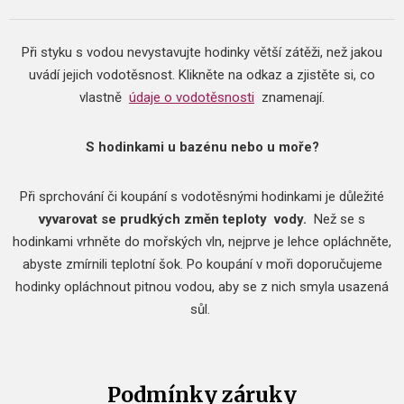
Při styku s vodou nevystavujte hodinky větší zátěži, než jakou
uvádí jejich vodotěsnost.
Klikněte na odkaz a zjistěte si, co
vlastně
údaje o vodotěsnosti
znamenají.
S hodinkami u bazénu nebo u moře?
Při sprchování či koupání s vodotěsnými hodinkami je důležité
vyvarovat se prudkých změn teploty
vody.
Než se s
hodinkami vrhněte do mořských vln, nejprve je lehce opláchněte,
abyste zmírnili teplotní šok.
Po koupání v moři doporučujeme
hodinky opláchnout pitnou vodou, aby se z nich smyla usazená
sůl.
Podmínky záruky