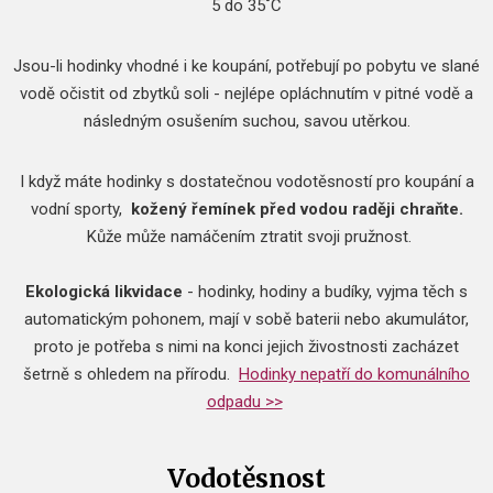
5 do 35˚C
Jsou-li hodinky vhodné i ke koupání, potřebují po pobytu ve slané
vodě očistit od zbytků soli - nejlépe opláchnutím v pitné vodě a
následným osušením suchou, savou utěrkou.
I když máte hodinky s dostatečnou vodotěsností pro koupání a
vodní sporty,
kožený řemínek před vodou raději chraňte.
Kůže může namáčením ztratit svoji pružnost.
Ekologická likvidace
- hodinky, hodiny a budíky, vyjma těch s
automatickým pohonem, mají v sobě baterii nebo akumulátor,
proto je potřeba s nimi na konci jejich živostnosti zacházet
šetrně s ohledem na přírodu.
Hodinky nepatří do komunálního
odpadu >>
Vodotěsnost