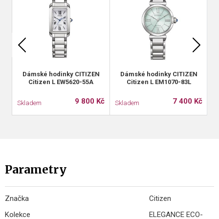
Dámské hodinky CITIZEN
Dámské hodinky CITIZEN
Citizen L EW5620-55A
Citizen L EM1070-83L
S
9 800 Kč
7 400 Kč
Skladem
Skladem
S
Parametry
Značka
Citizen
Kolekce
ELEGANCE ECO-