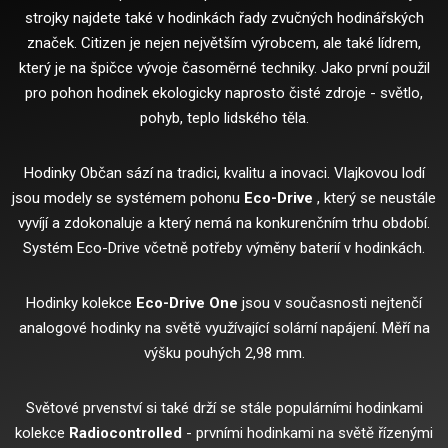
strojky najdete také v hodinkách řady zvučných hodinářských
značek.
Citizen je nejen největším výrobcem, ale také lídrem,
který je na špičce vývoje časoměrné techniky.
Jako první použil
pro pohon hodinek ekologicky naprosto čisté zdroje - světlo,
pohyb, teplo lidského těla.
Hodinky Občan sází na tradici, kvalitu a inovaci.
Vlajkovou lodí
jsou modely se systémem pohonu
Eco-Drive
, který se neustále
vyvíjí a zdokonaluje a který nemá na konkurenčním trhu období.
Systém Eco-Drive včetně potřeby výměny baterií v hodinkách.
Hodinky kolekce
Eco-Drive One
jsou v současnosti nejtenčí
analogové hodinky na světě využívající solární napájení.
Měří na
výšku pouhých 2,98 mm.
Světové prvenství si také drží se stále populárními hodinkami
kolekce
Radiocontrolled
- prvními hodinkami na světě řízenými