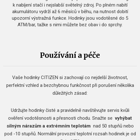
k nabíjení stačí i nejslabší světelný zdroj. Po plném nabití
akumulátoru vydrží až 6 měsíců v běhu, na nutnost dobití
upozorní výstražná funkce. Hodinky jsou vodotěsné do 5
ATM/bar, tažke s nimi můžete bez obav i do sprchy.
Používání a péče
Vaše hodinky CITIZEN si zachovají co nejdelší životnost,
perfektní vzhled a bezchybnou funkčnost při porušení několika
důležitých zásad:
Udržujte hodinky čisté a pravidelně navštěvujte servis kvůli
ověření vodotěsnosti a přesnosti chodu.
Snažte se
vyhýbat
silným nárazům a extrémním teplotám
nad 50 stupňů nebo
pod -10 stupňů.
Normální provozní teplotní rozsah hodinek je od