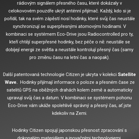
rádiovým signálem přesného času, které dokázaly v
celokovovém pouzdře ukrýt anténní přijímač.
Každý, kdo si je
pořídil, tak na svém zápěstí nosí hodinky, které svůj čas neustále
synchronizují se superpřesnými atomovými hodinami.
V
kombinaci se systémem Eco-Drive jsou Radiocontrolled pro ty,
kteří chtějí superpřesné hodinky, bez péče o ně: neustále se
dobíjejí energii ze světla a neustále kontrolují přesný čas (samy
pro změnu času na letní čas a naopak).
Další patentovaná technologie Citizen je ukryta v kolekci
Satellite
Wave.
Hodinky přijímají informace o poloze a přesném čase ze
satelitů GPS na oběžných drahách kolem země a automaticky
upravují svůj čas a datum.
V kombinaci se systémem pohonu
Eco-Drive vám ukáže spolehlivě správný a přesný čas, ať jste
kdekoliv na Zemi.
Hodinky Citizen spojují japonskou přesnost zpracování s
dokonalým materiálem a inovačními technologiemi.