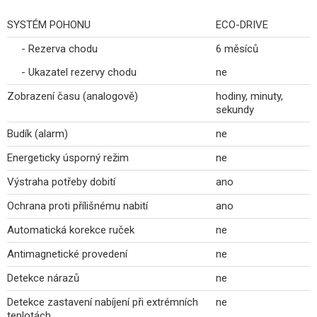
SYSTÉM POHONU
ECO-DRIVE
- Rezerva chodu
6 měsíců
- Ukazatel rezervy chodu
ne
Zobrazení času (analogově)
hodiny, minuty,
sekundy
Budík (alarm)
ne
Energeticky úsporný režim
ne
Výstraha potřeby dobití
ano
Ochrana proti přílišnému nabití
ano
Automatická korekce ruček
ne
Antimagnetické provedení
ne
Detekce nárazů
ne
Detekce zastavení nabíjení při extrémních
ne
teplotách