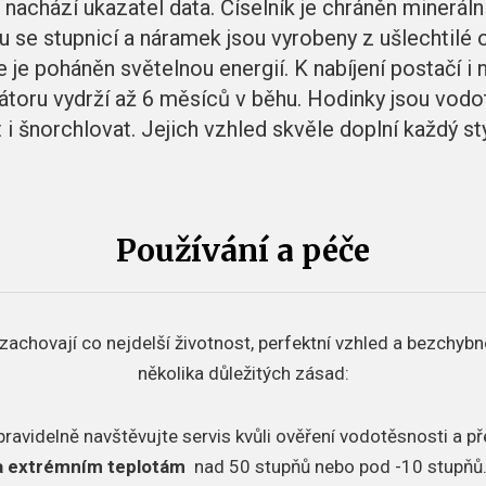
 nachází ukazatel data. Číselník je chráněn minerá
 se stupnicí a náramek jsou vyrobeny z ušlechtilé o
 je poháněn světelnou energií. K nabíjení postačí i n
átoru vydrží až 6 měsíců v běhu. Hodinky jsou vod
 i šnorchlovat. Jejich vzhled skvěle doplní každý s
Používání a péče
zachovají co nejdelší životnost, perfektní vzhled a bezchybn
několika důležitých zásad:
pravidelně navštěvujte servis kvůli ověření vodotěsnosti a p
a extrémním teplotám
nad 50 stupňů nebo pod -10 stupňů