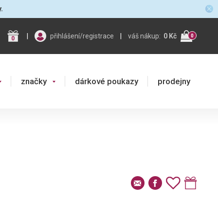
y.
|
přihlášení/registrace
|
váš nákup:
0 Kč
0
0
značky
dárkové poukazy
prodejny