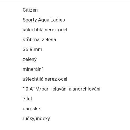
Citizen
Sporty Aqua Ladies
ušlechtilá nerez ocel
stříbrná; zelená
36.8 mm
zelený
minerální
ušlechtilá nerez ocel
10 ATM/bar - plavání a šnorchlování
7 let
dámské
ručky, indexy