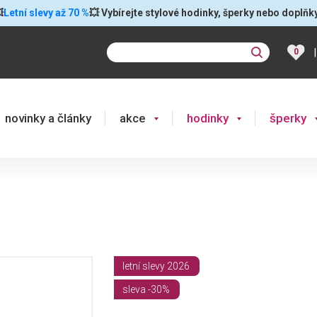

Letní slevy až 70 %
💥 Vybírejte stylové hodinky, šperky nebo doplňk
|
0
novinky a články
akce
hodinky
šperky
letní slevy 2026
sleva -30%