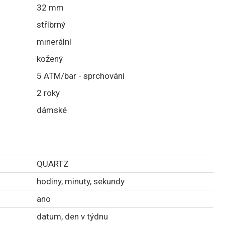
32 mm
stříbrný
minerální
kožený
5 ATM/bar - sprchování
2 roky
dámské
QUARTZ
hodiny, minuty, sekundy
ano
datum, den v týdnu