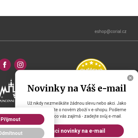
eshop@corial.cz
Novinky na Váš e-mail
Už nikdy nezmeškáte žádnou slevu nebo akci. Jako
první se dozvíte o novém zboží v e-shopu. Pošleme
vám jen to, co vás zajímá - zadejte svůj e-mail.
Přijmout
Chci novinky na e-mail
Odmítnout