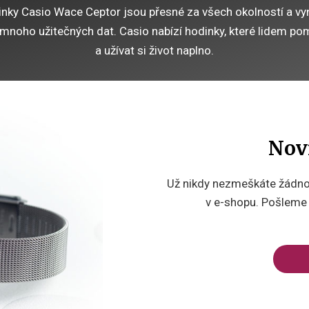
nky Casio Wace Ceptor jsou přesné za všech okolností a vyn
m mnoho užitečných dat.
Casio nabízí hodinky, které lidem pom
a užívat si život naplno.
Nov
Už nikdy nezmeškáte žádnou
v e-shopu. Pošleme v