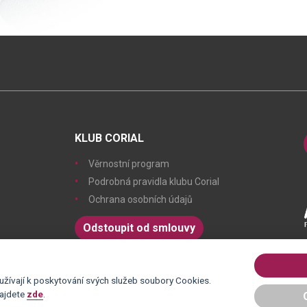
KLUB CORIAL
Věrnostní program
Podrobná pravidla klubu Corial
Ochrana osobních údajů
Odstoupit od smlouvy
žívají k poskytování svých služeb soubory Cookies.
najdete
zde
.