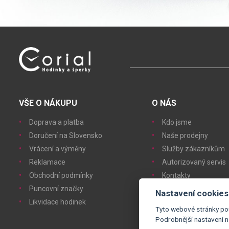
VŠE O NÁKUPU
O NÁS
Doprava a platba
Kdo jsme
Doručení na Slovensko
Naše prodejny
Vrácení a výměny
Služby zákazníkům
Reklamace
Autorizovaný servis
Obchodní podmínky
Kontakty
Puncovní značky
Nastavení cookies
Likvidace hodinek
Tyto webové stránky pou
Podrobnější nastavení 