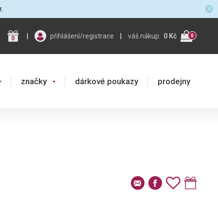
y.
|
přihlášení/registrace
|
váš nákup:
0 Kč
0
0
značky
dárkové poukazy
prodejny