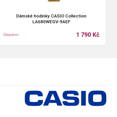
Dámské hodinky CASIO Collection
D
LA680WEGV-9AEF
1 790 Kč
Skladem
S