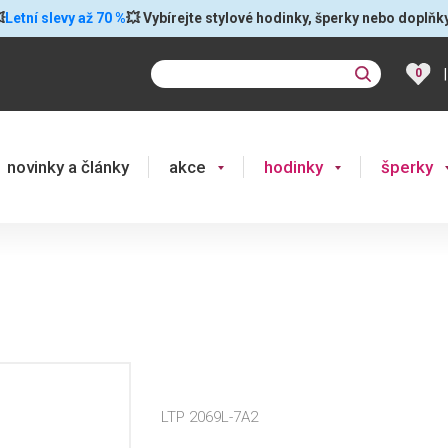

Letní slevy až 70 %
💥 Vybírejte stylové hodinky, šperky nebo doplňk
|
0
novinky a články
akce
hodinky
šperky
LTP 2069L-7A2