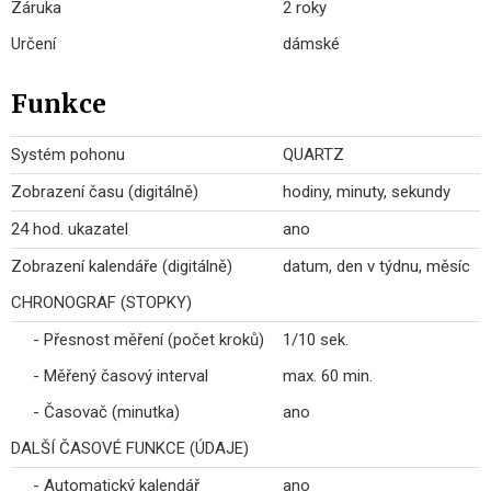
Záruka
2 roky
Určení
dámské
Funkce
Systém pohonu
QUARTZ
Zobrazení času (digitálně)
hodiny, minuty, sekundy
24 hod. ukazatel
ano
Zobrazení kalendáře (digitálně)
datum, den v týdnu, měsíc
CHRONOGRAF (STOPKY)
- Přesnost měření (počet kroků)
1/10 sek.
- Měřený časový interval
max. 60 min.
- Časovač (minutka)
ano
DALŠÍ ČASOVÉ FUNKCE (ÚDAJE)
- Automatický kalendář
ano