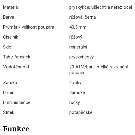
Materiál
pryskyřice; ušlechtilá nerez ocel
Barva
růžová; černá
Průměr / velikost pouzdra
40,5 mm
Číselník
růžový
Sklo
minerální
Tah / řemínek
pryskyřicový
Vodotěsnost
20 ATM/bar - mělké rekreační
potápění
Záruka
2 roky
Určení
dámské
Luminiscence
ručky
Štítek
potápěčské
Funkce