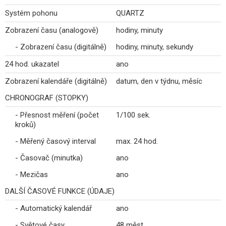
Systém pohonu
QUARTZ
Zobrazení času (analogově)
hodiny, minuty
- Zobrazení času (digitálně)
hodiny, minuty, sekundy
24 hod. ukazatel
ano
Zobrazení kalendáře (digitálně)
datum, den v týdnu, měsíc
CHRONOGRAF (STOPKY)
- Přesnost měření (počet
1/100 sek.
kroků)
- Měřený časový interval
max. 24 hod.
- Časovač (minutka)
ano
- Mezičas
ano
DALŠÍ ČASOVÉ FUNKCE (ÚDAJE)
- Automatický kalendář
ano
- Světové časy
48 měst