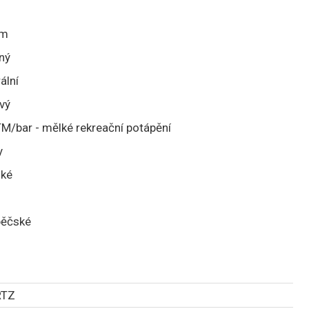
mm
rný
ální
vý
M/bar - mělké rekreační potápění
y
ké
pěčské
RTZ