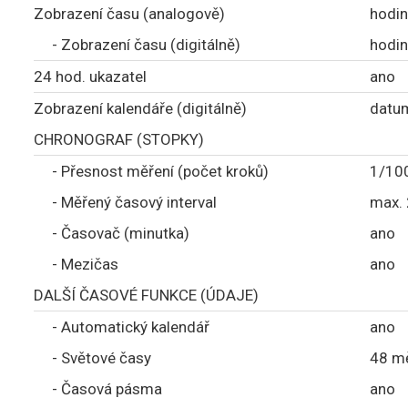
Zobrazení času (analogově)
hodin
- Zobrazení času (digitálně)
hodin
24 hod. ukazatel
ano
Zobrazení kalendáře (digitálně)
datum
CHRONOGRAF (STOPKY)
- Přesnost měření (počet kroků)
1/100
- Měřený časový interval
max. 
- Časovač (minutka)
ano
- Mezičas
ano
DALŠÍ ČASOVÉ FUNKCE (ÚDAJE)
- Automatický kalendář
ano
- Světové časy
48 m
- Časová pásma
ano