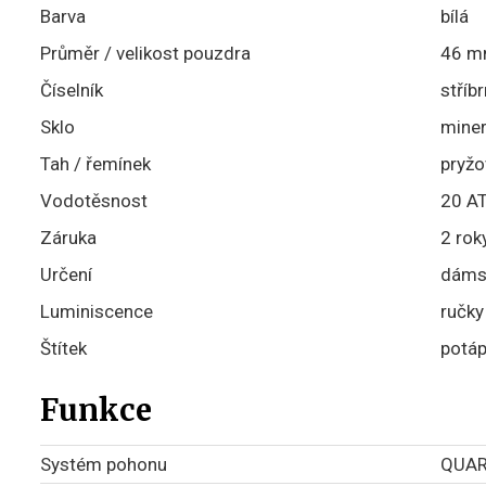
Barva
bílá
Průměr / velikost pouzdra
46 
Číselník
stříb
Sklo
miner
Tah / řemínek
pryžo
Vodotěsnost
20 AT
Záruka
2 rok
Určení
dáms
Luminiscence
ručky
Štítek
potá
Funkce
Systém pohonu
QUA