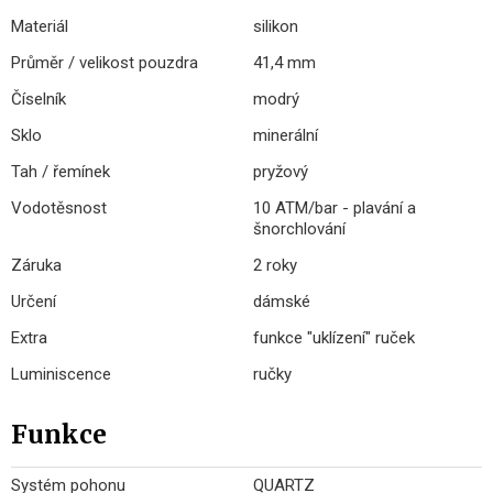
Materiál
silikon
Průměr / velikost pouzdra
41,4 mm
Číselník
modrý
Sklo
minerální
Tah / řemínek
pryžový
Vodotěsnost
10 ATM/bar - plavání a
šnorchlování
Záruka
2 roky
Určení
dámské
Extra
funkce "uklízení" ruček
Luminiscence
ručky
Funkce
Systém pohonu
QUARTZ