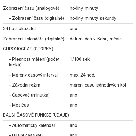
Zobrazení času (analogově)
hodiny, minuty
- Zobrazení času (digitálně)
hodiny, minuty, sekundy
24 hod. ukazatel
ano
Zobrazení kalendáře (digitálně)
datum, den v týdnu, měsíc
CHRONOGRAF (STOPKY)
- Přesnost měření (počet
1/100 sek.
kroků)
- Měřený časový interval
max. 24 hod.
- Závodní režim
měření času jednotlivých kol
- Časovač (minutka)
ano
- Mezičas
ano
DALŠÍ ČASOVÉ FUNKCE (ÚDAJE)
- Automatický kalendář
ano
- Duální čas/GMT
ano