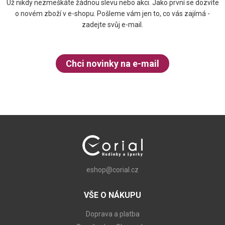
Už nikdy nezmeškáte žádnou slevu nebo akci. Jako první se dozvíte
o novém zboží v e-shopu. Pošleme vám jen to, co vás zajímá -
zadejte svůj e-mail.
Chci novinky na e-mail
eshop@corial.cz
VŠE O NÁKUPU
Doprava a platba