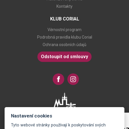
Kontakty
KLUB CORIAL
Věrnostní program
Podrobná pravidla klubu Corial
Ochrana osobních údajů
Odstoupit od smlouvy
Nastavení cookies
Tyto webové stránky používají k poskytování svých
Novinky na Váš e-mail