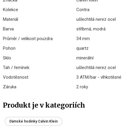
Značka
Calvin Klein
Kolekce
Contra
Materiál
ušlechtilá nerez ocel
Barva
stříbrná; modrá
Průměr / velikost pouzdra
34 mm
Pohon
quartz
Sklo
minerální
Tah / řemínek
ušlechtilá nerez ocel
Vodotěsnost
3 ATM/bar - vlhkotěsné
Záruka
2 roky
Produkt je v kategoriích
Dámské hodinky Calvin Klein