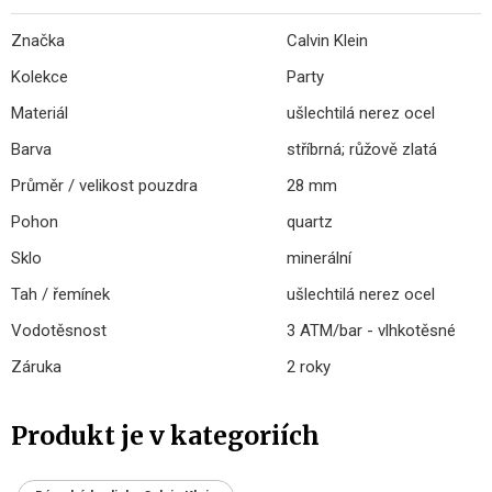
Značka
Calvin Klein
Kolekce
Party
Materiál
ušlechtilá nerez ocel
Barva
stříbrná; růžově zlatá
Průměr / velikost pouzdra
28 mm
Pohon
quartz
Sklo
minerální
Tah / řemínek
ušlechtilá nerez ocel
Vodotěsnost
3 ATM/bar - vlhkotěsné
Záruka
2 roky
Produkt je v kategoriích