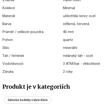
Značka
Calvin Klein
Kolekce
Minimal
Materiál
ušlechtilá nerez ocel
Barva
stříbrná; červená
Průměr / velikost pouzdra
40 mm
Pohon
quartz
Sklo
minerální
Tah / řemínek
milánský tah - ocel
Vodotěsnost
3 ATM/bar - vlhkotěsné
Záruka
2 roky
Produkt je v kategoriích
Dámské hodinky Calvin Klein