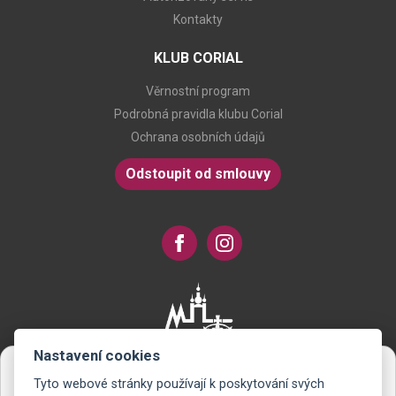
Kontakty
KLUB CORIAL
Věrnostní program
Podrobná pravidla klubu Corial
Ochrana osobních údajů
Odstoupit od smlouvy
Nastavení cookies
Tyto webové stránky používají k poskytování svých
Novinky na Váš e-mail