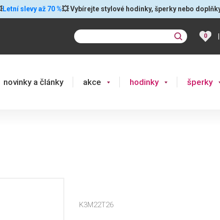

Letní slevy až 70 %
💥 Vybírejte stylové hodinky, šperky nebo doplňk
|
0
novinky a články
akce
hodinky
šperky
K3M22T26