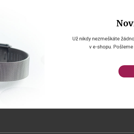
Nov
Už nikdy nezmeškáte žádnou
v e-shopu. Pošleme v