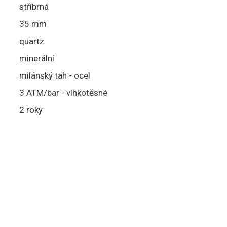
stříbrná
35 mm
quartz
minerální
milánský tah - ocel
3 ATM/bar - vlhkotěsné
2 roky