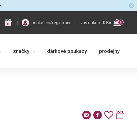
y.
|
přihlášení/registrace
|
váš nákup:
0 Kč
0
0
značky
dárkové poukazy
prodejny