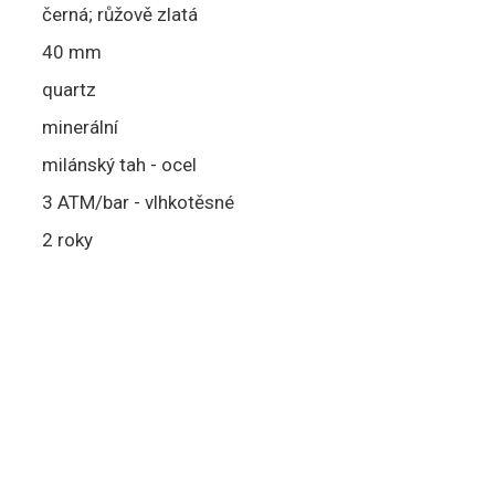
černá; růžově zlatá
40 mm
quartz
minerální
milánský tah - ocel
3 ATM/bar - vlhkotěsné
2 roky