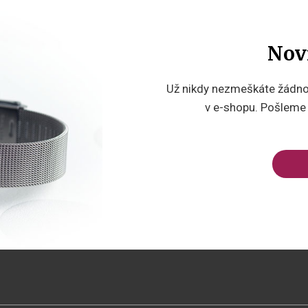
Nov
Už nikdy nezmeškáte žádnou
v e-shopu. Pošleme v