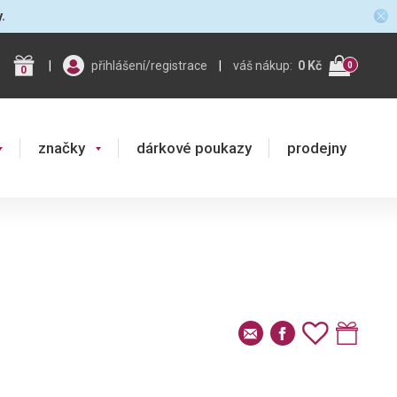
y.
|
přihlášení/registrace
|
váš nákup:
0 Kč
0
0
značky
dárkové poukazy
prodejny