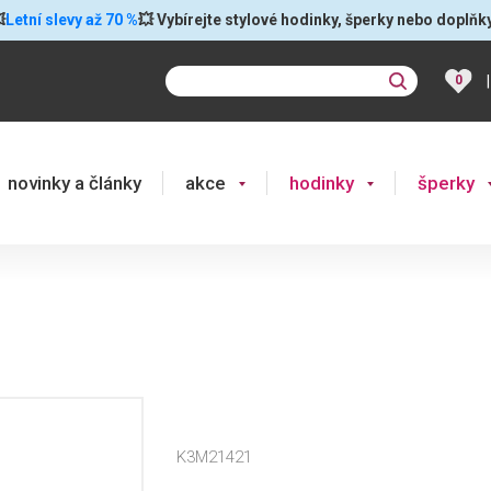

Letní slevy až 70 %
💥 Vybírejte stylové hodinky, šperky nebo doplňk
|
0
novinky a články
akce
hodinky
šperky
K3M21421