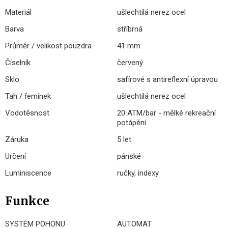
Materiál
ušlechtilá nerez ocel
Barva
stříbrná
Průměr / velikost pouzdra
41 mm
Číselník
červený
Sklo
safírové s antireflexní úpravou
Tah / řemínek
ušlechtilá nerez ocel
Vodotěsnost
20 ATM/bar - mělké rekreační
potápění
Záruka
5 let
Určení
pánské
Luminiscence
ručky, indexy
Funkce
SYSTÉM POHONU
AUTOMAT