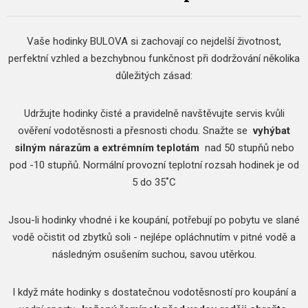
Vaše hodinky BULOVA si zachovají co nejdelší životnost,
perfektní vzhled a bezchybnou funkčnost při dodržování několika
důležitých zásad:
Udržujte hodinky čisté a pravidelně navštěvujte servis kvůli
ověření vodotěsnosti a přesnosti chodu.
Snažte se
vyhýbat
silným nárazům a extrémním teplotám
nad 50 stupňů nebo
pod -10 stupňů.
Normální provozní teplotní rozsah hodinek je od
5 do 35˚C
Jsou-li hodinky vhodné i ke koupání, potřebují po pobytu ve slané
vodě očistit od zbytků soli - nejlépe opláchnutím v pitné vodě a
následným osušením suchou, savou utěrkou.
I když máte hodinky s dostatečnou vodotěsností pro koupání a