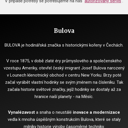
V případě potřeby se potřebujeme na náš
autorizovaný servis
.
Bulova
BULOVA je hodinářská značka s historickými kořeny v Čechách.
V roce 1875, v době zlaté éry průmyslového a společenského
vzestupu Ameriky, otevřel český imigrant Josef Bulova narozený
v Lounech klenotnický obchod v centru New Yorku.
Brzy poté
začal vyrábět vlastní hodinky se svým jménem na čísleníku.
Tak
začala historie světové značky, jejíž hodinky se dostaly až za
hranice naší planety - na Měsíc.
Vynalézavost
a snaha o neustálé
inovace a modernizace
vedla k mnoha úspěšným konstrukcím Bulova, které se staly
milníky historie výroby časoměrné techniky.