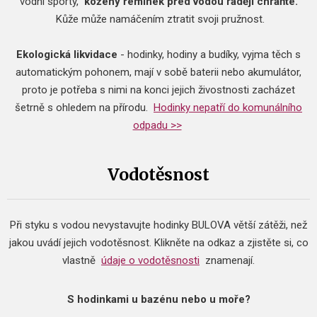
vodní sporty,
kožený řemínek před vodou raději chraňte.
Kůže může namáčením ztratit svoji pružnost.
Ekologická likvidace
- hodinky, hodiny a budíky, vyjma těch s
automatickým pohonem, mají v sobě baterii nebo akumulátor,
proto je potřeba s nimi na konci jejich živostnosti zacházet
šetrně s ohledem na přírodu.
Hodinky nepatří do komunálního
odpadu >>
Vodotěsnost
Při styku s vodou nevystavujte hodinky BULOVA větší zátěži, než
jakou uvádí jejich vodotěsnost.
Klikněte na odkaz a zjistěte si, co
vlastně
údaje o vodotěsnosti
znamenají.
S hodinkami u bazénu nebo u moře?