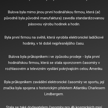
Bulova byla mimo jinou první hodinářskou firmou, která (ač
původně byla původně manufaktura) zavedla standardizovanou
pásovou výrobu hodinek a hodin.
Byla první firmou na světě, která vyrobila elektronické ladičkové
hodinky, v té době nejpřesnějšího času.
Bulova byla průkopníkem i ve způsobu prodeje - byla první
hodinářskou firmou, která se stala sponzorem časomíry v
rozhlasovém a televizním vysílání pokrývajícím celou Ameriku.
Byla průkopníkem zavádění elektronické časomíry ve sportu, její
značka byla spojena s historickým přeletem Atlantiku Charlesem
Lindbergem.
Stala se také dodavatelem časomíry pro 46 kosmických misí