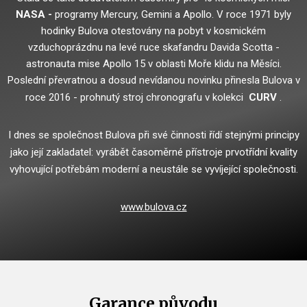
NASA -
programy Mercury, Gemini a Apollo.
V roce 1971 byly
hodinky Bulova otestovány na pobyt v kosmickém
vzduchoprázdnu na levé ruce skafandru Davida Scotta -
astronauta mise Apollo 15 v oblasti Moře klidu na Měsíci.
Poslední převratnou a dosud nevídanou novinku přinesla Bulova v
roce 2016 - prohnutý stroj chronografu v kolekci
CURV
.
I dnes se společnost Bulova při své činnosti řídí stejnými principy
jako její zakladatel: vyrábět časoměrné přístroje prvotřídní kvality
vyhovující potřebám moderní a neustále se vyvíjející společnosti.
www.bulova.cz
Garance původu