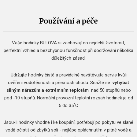
Používání a péče
Vaše hodinky BULOVA si zachovají co nejdelší životnost,
perfektní vzhled a bezchybnou funkčnost při dodržování několika
důležitých zásad:
Udržujte hodinky čisté a pravidelně navštěvujte servis kvůli
ověření vodotěsnosti a přesnosti chodu.
Snažte se
vyhýbat
silným nárazům a extrémním teplotám
nad 50 stupňů nebo
pod -10 stupňů.
Normální provozní teplotní rozsah hodinek je od
5 do 35˚C
Jsou-li hodinky vhodné i ke koupání, potřebují po pobytu ve slané
vodě očistit od zbytků soli - nejlépe opláchnutím v pitné vodě a