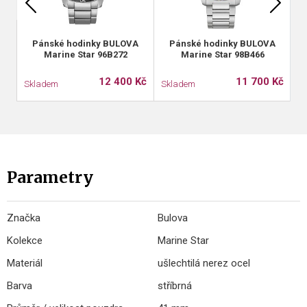
Pánské hodinky BULOVA
Pánské hodinky BULOVA
Marine Star 96B272
Marine Star 98B466
12 400 Kč
11 700 Kč
Skladem
Skladem
S
Parametry
Značka
Bulova
Kolekce
Marine Star
Materiál
ušlechtilá nerez ocel
Barva
stříbrná