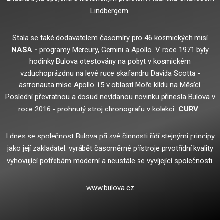
Lindbergem.
Stala se také dodavatelem časomíry pro 46 kosmických misí
NASA -
programy Mercury, Gemini a Apollo.
V roce 1971 byly
hodinky Bulova otestovány na pobyt v kosmickém
vzduchoprázdnu na levé ruce skafandru Davida Scotta -
astronauta mise Apollo 15 v oblasti Moře klidu na Měsíci.
Poslední převratnou a dosud nevídanou novinku přinesla Bulova v
roce 2016 - prohnutý stroj chronografu v kolekci
CURV
.
I dnes se společnost Bulova při své činnosti řídí stejnými principy
jako její zakladatel: vyrábět časoměrné přístroje prvotřídní kvality
vyhovující potřebám moderní a neustále se vyvíjející společnosti.
www.bulova.cz