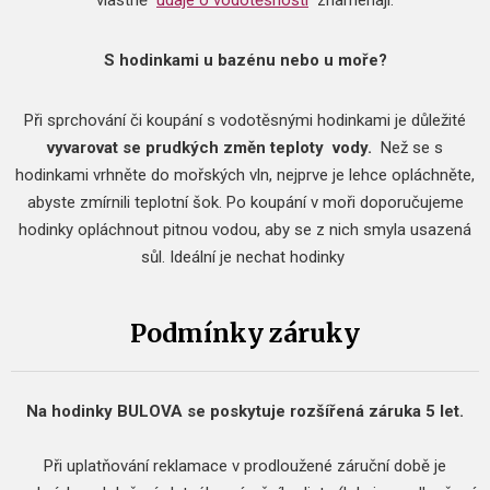
vlastně
údaje o vodotěsnosti
znamenají.
S hodinkami u bazénu nebo u moře?
Při sprchování či koupání s vodotěsnými hodinkami je důležité
vyvarovat se prudkých změn teploty
vody.
Než se s
hodinkami vrhněte do mořských vln, nejprve je lehce opláchněte,
abyste zmírnili teplotní šok.
Po koupání v moři doporučujeme
hodinky opláchnout pitnou vodou, aby se z nich smyla usazená
sůl.
Ideální je nechat hodinky
Podmínky záruky
Na hodinky BULOVA se poskytuje rozšířená záruka 5 let.
Při uplatňování reklamace v prodloužené záruční době je