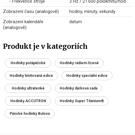
- Frekvence stroje
3 Hz / 21.600 polokmitů/hod.
Zobrazení času (analogově)
hodiny, minuty, sekundy
Zobrazení kalendáře
datum
(analogově)
Produkt je v kategoriích
Hodinky potápěčské
Hodinky rádiem řízené
Hodinky limitovaná edice
Hodinky speciální edice
Hodinky ultratenké
Hodinky dárková sada
Hodinky ACCUTRON
Hodinky Super Titanium®
Pánské hodinky Bulova