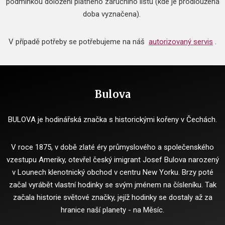
podmínkou doložení platného záručního listu (kde je prodloužená
doba vyznačena).
V případě potřeby se potřebujeme na náš
autorizovaný servis
.
Bulova
BULOVA je hodinářská značka s historickými kořeny v Čechách.
V roce 1875, v době zlaté éry průmyslového a společenského
vzestupu Ameriky, otevřel český imigrant Josef Bulova narozený
v Lounech klenotnický obchod v centru New Yorku.
Brzy poté
začal vyrábět vlastní hodinky se svým jménem na čísleníku.
Tak
začala historie světové značky, jejíž hodinky se dostaly až za
hranice naší planety - na Měsíc.