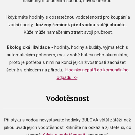
následným osušením suchou, savou utěrkou.
I když máte hodinky s dostatečnou vodotěsností pro koupání a
vodní sporty,
kožený řemínek před vodou raději chraňte.
Kůže může namáčením ztratit svoji pružnost.
Ekologická likvidace
- hodinky, hodiny a budíky, vyjma těch s
automatickým pohonem, mají v sobě baterii nebo akumulátor,
proto je potřeba s nimi na konci jejich živostnosti zacházet
šetrně s ohledem na přírodu.
Hodinky nepatří do komunálního
odpadu >>
Vodotěsnost
Při styku s vodou nevystavujte hodinky BULOVA větší zátěži, než
jakou uvádí jejich vodotěsnost.
Klikněte na odkaz a zjistěte si, co