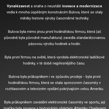
Vynalézavost
a snaha o neustálé
inovace a modernizace
vedla k mnoha úspěšným konstrukcím Bulova, které se staly
milníky historie výroby časoměrné techniky.
Bulova byla mimo jinou první hodinářskou firmou, která (ač
původně byla původně manufaktura) zavedla standardizovanou
pásovou výrobu hodinek a hodin.
Byla první firmou na světě, která vyrobila elektronické ladičkové
hodinky, v té době nejpřesnějšího času.
Bulova byla průkopníkem i ve způsobu prodeje - byla první
hodinářskou firmou, která se stala sponzorem časomíry v
rozhlasovém a televizním vysílání pokrývajícím celou Ameriku.
Byla průkopníkem zavádění elektronické časomíry ve sportu, její
značka byla spojena s historickým přeletem Atlantiku Charlesem