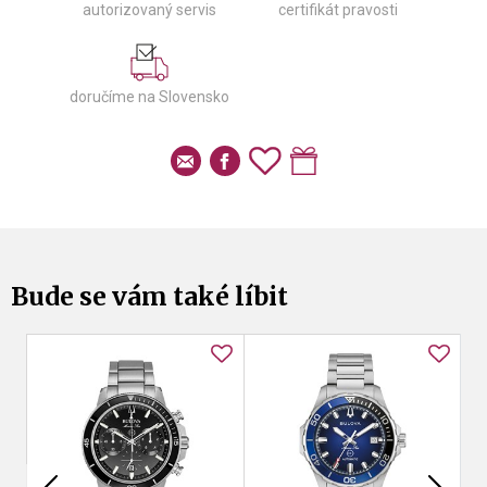
autorizovaný servis
certifikát pravosti
doručíme na Slovensko
Bude se vám také líbit
be