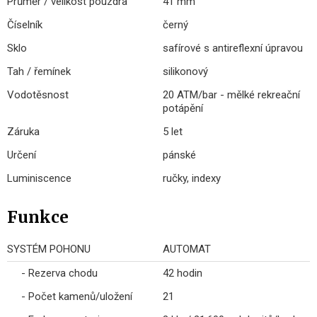
Průměr / velikost pouzdra
41 mm
Číselník
černý
Sklo
safírové s antireflexní úpravou
Tah / řemínek
silikonový
Vodotěsnost
20 ATM/bar - mělké rekreační
potápění
Záruka
5 let
Určení
pánské
Luminiscence
ručky, indexy
Funkce
SYSTÉM POHONU
AUTOMAT
- Rezerva chodu
42 hodin
- Počet kamenů/uložení
21