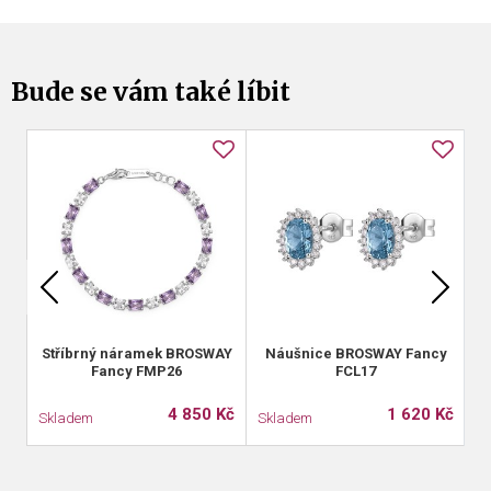
Bude se vám také líbit
le
ak
Stříbrný náramek BROSWAY
Náušnice BROSWAY Fancy
Fancy FMP26
FCL17
4 850 Kč
1 620 Kč
Skladem
Skladem
S