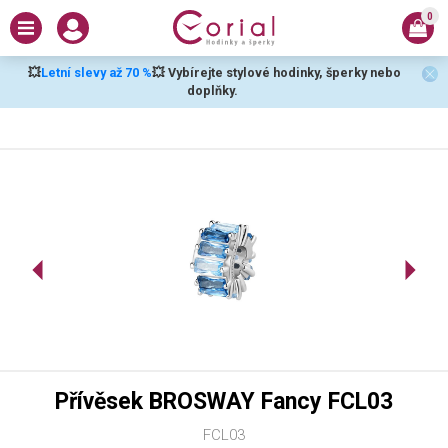
0
💥
Letní slevy až 70 %
💥 Vybírejte stylové hodinky, šperky nebo
doplňky.
Přívěsek BROSWAY Fancy FCL03
FCL03