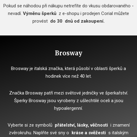
Pokud se náhodou při nákupu netrefíte do vkusu obdarovaného -
nevadí.
Výměnu šperků
z e-shopu i prodejen Corial můžete
provést
do 30
dnů od zakoupení.
Brosway
Brosway je italská značka, která působí v oblasti šperků a
hodinek více než 40 let.
Značka Brosway patří mezi světové jedničky ve šperkařství.
Šperky Brosway jsou vyrobeny z ušlechtilé oceli a jsou
hypoalergenní.
Vyberte si ze symbolů
přátelství, lásky, věčnosti
i znamení
zvěrokruhu.
Naplňte své sny o
kráse a svěžesti
s italským