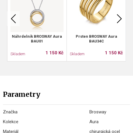
Náhrdelník BROSWAY Aura
Prsten BROSWAY Aura
BAU01
BAU34C
1 150 Kč
1 150 Kč
Skladem
Skladem
S
Parametry
Značka
Brosway
Kolekce
Aura
Materiál
chirurgická ocel