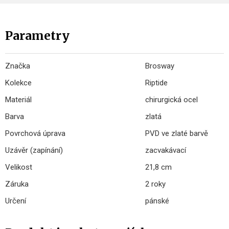
Parametry
Značka
Brosway
Kolekce
Riptide
Materiál
chirurgická ocel
Barva
zlatá
Povrchová úprava
PVD ve zlaté barvě
Uzávěr (zapínání)
zacvakávací
Velikost
21,8 cm
Záruka
2 roky
Určení
pánské