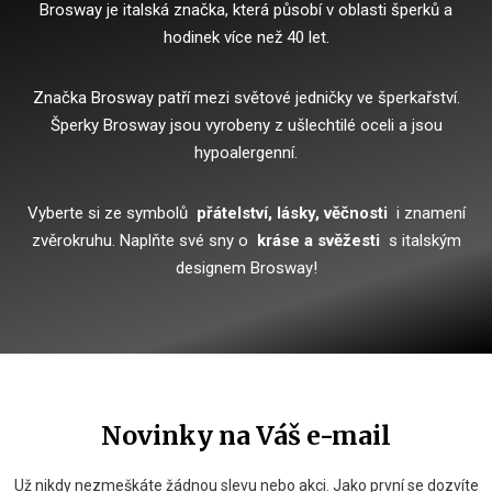
Brosway je italská značka, která působí v oblasti šperků a
hodinek více než 40 let.
Značka Brosway patří mezi světové jedničky ve šperkařství.
Šperky Brosway jsou vyrobeny z ušlechtilé oceli a jsou
hypoalergenní.
Vyberte si ze symbolů
přátelství, lásky, věčnosti
i znamení
zvěrokruhu.
Naplňte své sny o
kráse a svěžesti
s italským
designem Brosway!
Novinky na Váš e-mail
Už nikdy nezmeškáte žádnou slevu nebo akci. Jako první se dozvíte