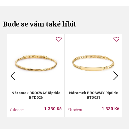
Bude se vám také líbit
le
ak
Náramek BROSWAY Riptide
Náramek BROSWAY Riptide
N
BTD026
BTD021
1 330 Kč
1 330 Kč
Skladem
Skladem
S