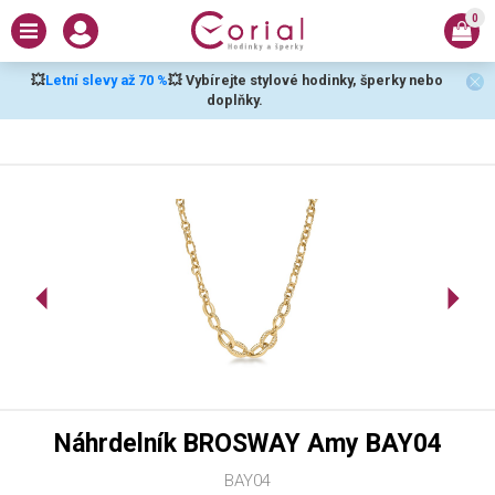
0
💥
Letní slevy až 70 %
💥 Vybírejte stylové hodinky, šperky nebo
doplňky.
Náhrdelník BROSWAY Amy BAY04
BAY04