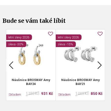
Bude se vám také líbit
letní slevy 2026
letní slevy 2026
sleva -30%
sleva -15%
Náušnice BROSWAY Amy
Náušnice BROSWAY Amy
BAY24
BAY21
931 Kč
850 Kč
1 330 Kč
1 000 Kč
Skladem
Skladem
S