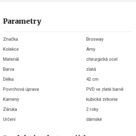
Parametry
Značka
Brosway
Kolekce
Amy
Materiál
chirurgická ocel
Barva
zlatá
Délka
42 cm
Povrchová úprava
PVD ve zlaté barvě
Kameny
kubická zirkonie
Záruka
2 roky
Určení
dámské