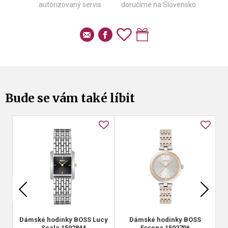
autorizovaný servis
doručíme na Slovensko
Bude se vám také líbit
Dámské hodinky BOSS Lucy
Dámské hodinky BOSS
D
Scala 1502844
Essena 1502706