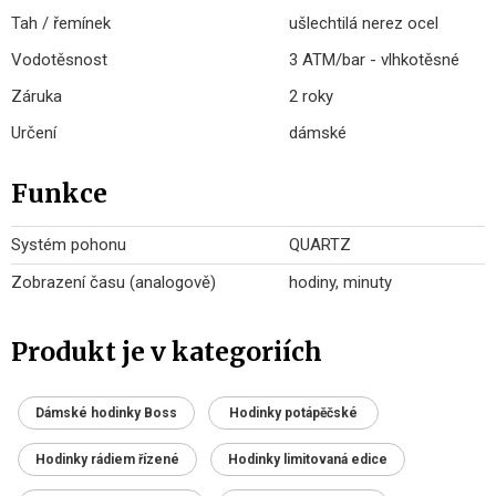
Tah / řemínek
ušlechtilá nerez ocel
Vodotěsnost
3 ATM/bar - vlhkotěsné
Záruka
2 roky
Určení
dámské
Funkce
Systém pohonu
QUARTZ
Zobrazení času (analogově)
hodiny, minuty
Produkt je v kategoriích
Dámské hodinky Boss
Hodinky potápěčské
Hodinky rádiem řízené
Hodinky limitovaná edice