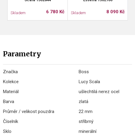
6 780 Kč
8 090 Kč
Skladem
Skladem
S
Parametry
Značka
Boss
Kolekce
Lucy Scala
Materiál
ušlechtilá nerez ocel
Barva
zlatá
Průměr / velikost pouzdra
22 mm
Číselník
stříbrný
Sklo
minerální