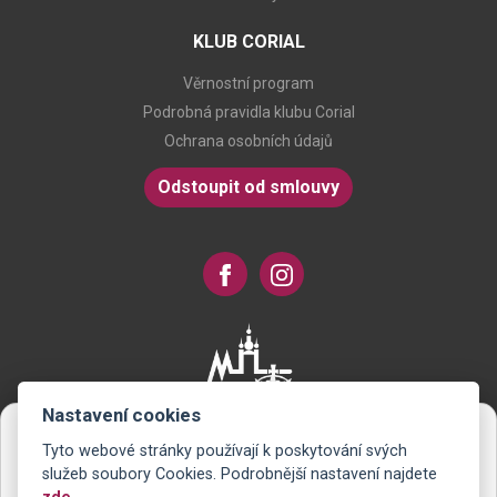
KLUB CORIAL
Věrnostní program
Podrobná pravidla klubu Corial
Ochrana osobních údajů
Odstoupit od smlouvy
Nastavení cookies
Tyto webové stránky používají k poskytování svých
Novinky na Váš e-mail
služeb soubory Cookies. Podrobnější nastavení najdete