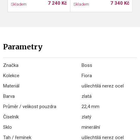
7 240 Kč
7 340 Kč
Skladem
Skladem
S
Parametry
Značka
Boss
Kolekce
Fiora
Materiál
ušlechtilá nerez ocel
Barva
zlatá
Průměr / velikost pouzdra
22,4 mm
Číselník
zlatý
Sklo
minerální
Tah / řemínek
ušlechtilá nerez ocel