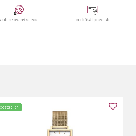
autorizovaný servis
certifikát pravosti
bestseller
best