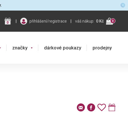
y.
|
přihlášení/registrace
|
váš nákup:
0 Kč
0
0
značky
dárkové poukazy
prodejny