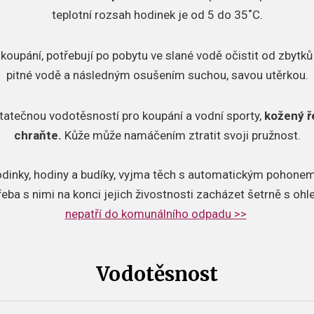
teplotní rozsah hodinek je od 5 do 35˚C.
 koupání, potřebují po pobytu ve slané vodě očistit od zbytků 
pitné vodě a následným osušením suchou, savou utěrkou.
tatečnou vodotěsností pro koupání a vodní sporty,
kožený ř
chraňte.
Kůže může namáčením ztratit svoji pružnost.
odinky, hodiny a budíky, vyjma těch s automatickým pohonem,
řeba s nimi na konci jejich živostnosti zacházet šetrně s oh
nepatří do komunálního odpadu >>
Vodotěsnost