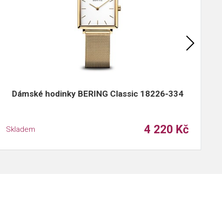
Dámské hodinky BERING Classic 18226-334
4 220 Kč
Skladem
S