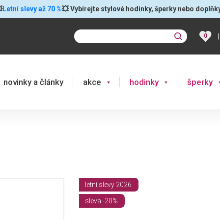

Letní slevy až 70 %
💥 Vybírejte stylové hodinky, šperky nebo doplňk
|
0
novinky a články
akce
hodinky
šperky
letní slevy 2026
sleva -20%