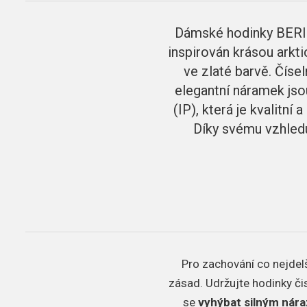
Dámské hodinky BERIN
inspirován krásou arkti
ve zlaté barvě. Čís
elegantní náramek jso
(IP), která je kvalitní
Díky svému vzhledu
Pro zachování co nejdelš
zásad.
Udržujte hodinky či
se
vyhýbat silným nár