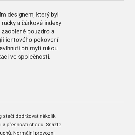
m designem, který byl
é ručky a čárkové indexy
é zaoblené pouzdro a
gií iontového pokovení
avlhnutí při mytí rukou.
aci ve společnosti.
g stačí dodržovat několik
ti a přesnosti chodu.
Snažte
tupňů.
Normální provozní