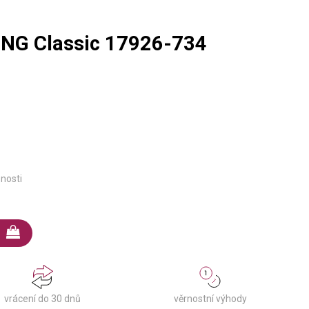
NG Classic 17926-734
pnosti
věrnostní výhody
vrácení do 30 dnů