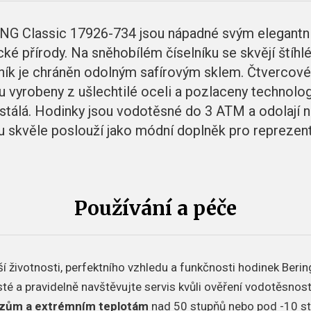
G Classic 17926-734 jsou nápadné svým elegantní
cké přírody. Na sněhobílém číselníku se skvějí štíhl
elník je chráněn odolným safírovým sklem. Čtvercov
u vyrobeny z ušlechtilé oceli a pozlaceny technolo
 a stálá. Hodinky jsou vodotěsné do 3 ATM a odolají n
 skvěle poslouží jako módní doplněk pro reprezent
Používání a péče
í životnosti, perfektního vzhledu a funkčnosti hodinek Berin
sté a pravidelně navštěvujte servis kvůli ověření vodotěsnos
azům a extrémním teplotám
nad 50 stupňů nebo pod -10 s