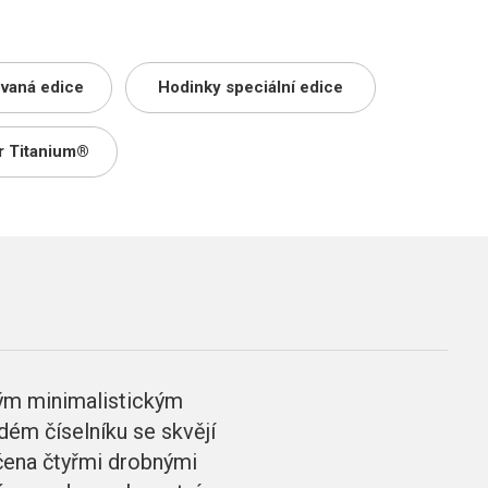
ovaná edice
Hodinky speciální edice
r Titanium®
ým minimalistickým
dém číselníku se skvějí
ačena čtyřmi drobnými