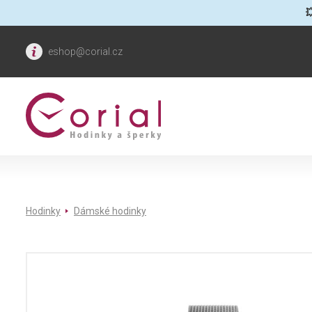

eshop@corial.cz
Hodinky
Dámské hodinky