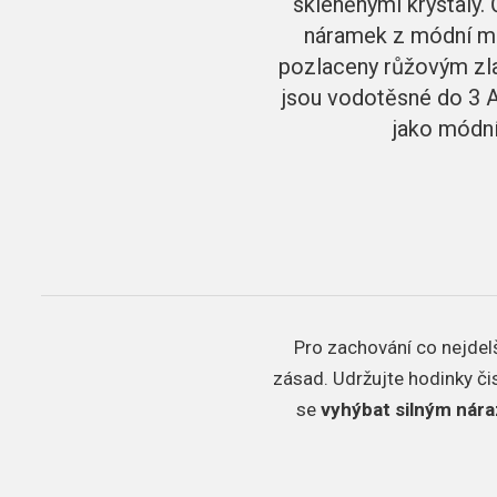
skleněnými krystaly.
náramek z módní mil
pozlaceny růžovým zlat
jsou vodotěsné do 3 A
jako módní
Pro zachování co nejdelš
zásad.
Udržujte hodinky či
se
vyhýbat silným nár