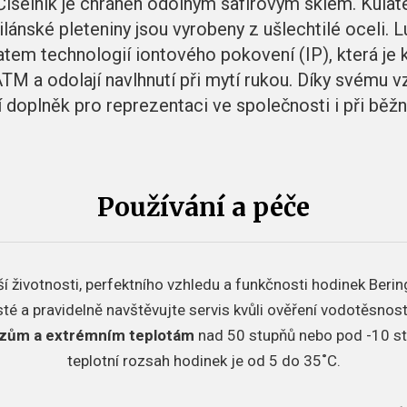
 Číselník je chráněn odolným safírovým sklem. Kulat
ánské pleteniny jsou vyrobeny z ušlechtilé oceli. L
em technologií iontového pokovení (IP), která je kv
TM a odolají navlhnutí při mytí rukou. Díky svému v
 doplněk pro reprezentaci ve společnosti i při běž
Používání a péče
í životnosti, perfektního vzhledu a funkčnosti hodinek Berin
sté a pravidelně navštěvujte servis kvůli ověření vodotěsnos
azům a extrémním teplotám
nad 50 stupňů nebo pod -10 s
teplotní rozsah hodinek je od 5 do 35˚C.