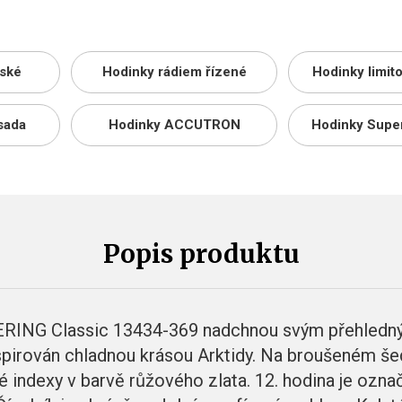
ské
Hodinky rádiem řízené
Hodinky limit
sada
Hodinky ACCUTRON
Hodinky Supe
Popis produktu
RING Classic 13434-369 nadchnou svým přehledn
spirován chladnou krásou Arktidy. Na broušeném še
vé indexy v barvě růžového zlata. 12. hodina je ozn