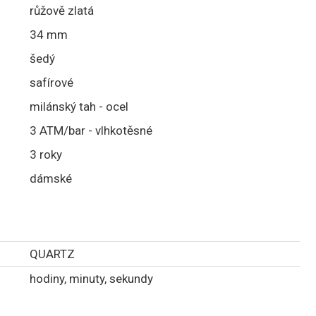
růžově zlatá
34 mm
šedý
safírové
milánský tah - ocel
3 ATM/bar - vlhkotěsné
3 roky
dámské
QUARTZ
hodiny, minuty, sekundy