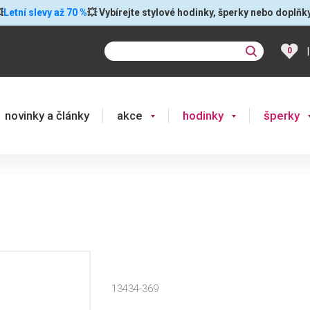

Letní slevy až 70 %
💥 Vybírejte stylové hodinky, šperky nebo doplňk
|
0
novinky a články
akce
hodinky
šperky
13434-369