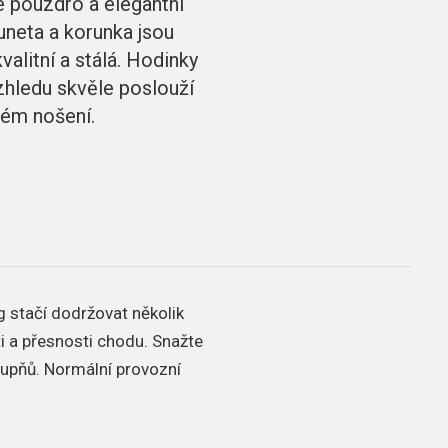
é pouzdro a elegantní
uneta a korunka jsou
alitní a stálá. Hodinky
zhledu skvěle poslouží
ném nošení.
g stačí dodržovat několik
ti a přesnosti chodu.
Snažte
tupňů.
Normální provozní