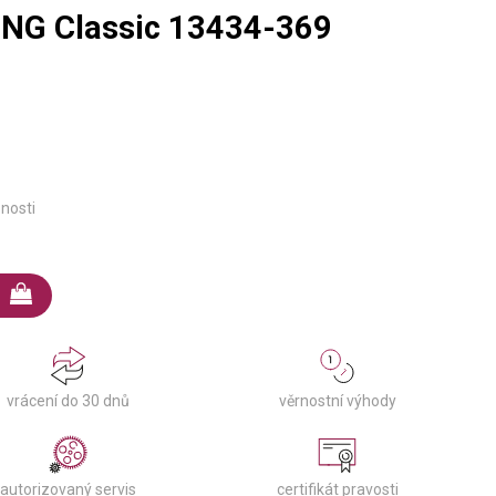
NG Classic 13434-369
pnosti
věrnostní výhody
vrácení do 30 dnů
autorizovaný servis
certifikát pravosti