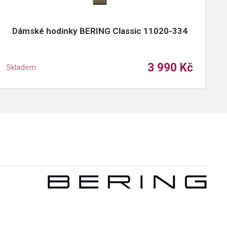
Dámské hodinky BERING Classic 11020-334
3 990 Kč
Skladem
S