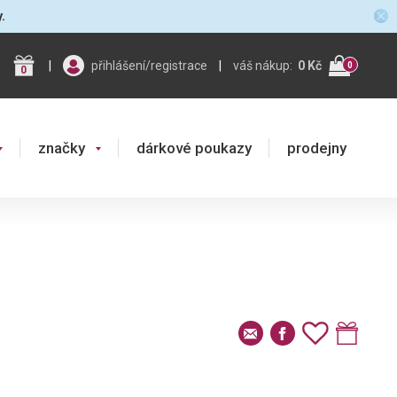
y.
|
přihlášení/registrace
|
váš nákup:
0 Kč
0
0
značky
dárkové poukazy
prodejny