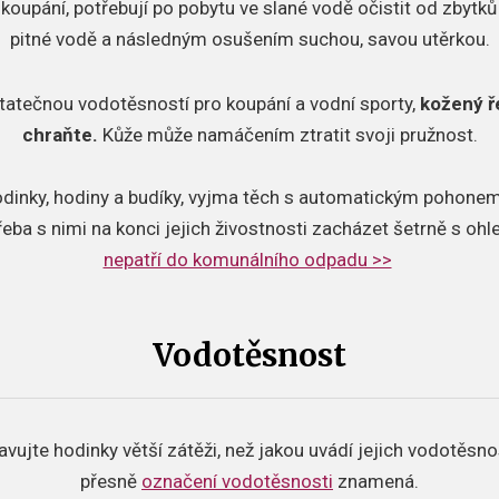
 koupání, potřebují po pobytu ve slané vodě očistit od zbytků 
pitné vodě a následným osušením suchou, savou utěrkou.
tatečnou vodotěsností pro koupání a vodní sporty,
kožený ř
chraňte.
Kůže může namáčením ztratit svoji pružnost.
odinky, hodiny a budíky, vyjma těch s automatickým pohonem,
řeba s nimi na konci jejich živostnosti zacházet šetrně s oh
nepatří do komunálního odpadu >>
Vodotěsnost
avujte hodinky větší zátěži, než jakou uvádí jejich vodotěsno
přesně
označení vodotěsnosti
znamená.