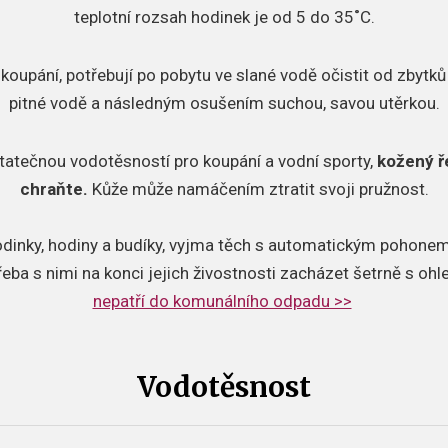
teplotní rozsah hodinek je od 5 do 35˚C.
 koupání, potřebují po pobytu ve slané vodě očistit od zbytků 
pitné vodě a následným osušením suchou, savou utěrkou.
tatečnou vodotěsností pro koupání a vodní sporty,
kožený ř
chraňte.
Kůže může namáčením ztratit svoji pružnost.
odinky, hodiny a budíky, vyjma těch s automatickým pohonem,
řeba s nimi na konci jejich živostnosti zacházet šetrně s oh
nepatří do komunálního odpadu >>
Vodotěsnost