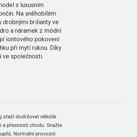
model s luxusním
ončin. Na sněhobílém
y drobnými brilianty ve
zdro a náramek z módní
gií iontového pokovení
hku při mytí rukou. Díky
 ve společnosti.
g stačí dodržovat několik
ti a přesnosti chodu.
Snažte
tupňů.
Normální provozní