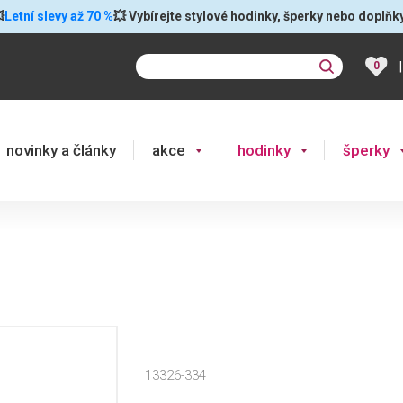

Letní slevy až 70 %
💥 Vybírejte stylové hodinky, šperky nebo doplňk
|
0
novinky a články
akce
hodinky
šperky
13326-334