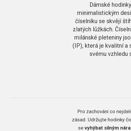
Dámské hodinky 
minimalistickým des
číselníku se skvějí št
zlatých lůžkách. Číse
milánské pleteniny js
(IP), která je kvalitní
svému vzhledu s
Pro zachování co nejdelš
zásad.
Udržujte hodinky či
se
vyhýbat silným nár