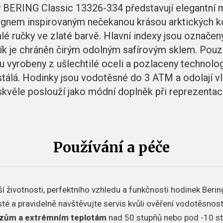
BERING Classic 13326-334 představují elegantní 
ignem inspirovaným nečekanou krásou arktických k
íhlé ručky ve zlaté barvě. Hlavní indexy jsou označen
lník je chráněn čirým odolným safírovým sklem. Pou
ou vyrobeny z ušlechtilé oceli a pozlaceny technolo
 a stálá. Hodinky jsou vodotěsné do 3 ATM a odolají vl
kvěle poslouží jako módní doplněk při reprezentaci
Používání a péče
í životnosti, perfektního vzhledu a funkčnosti hodinek Berin
sté a pravidelně navštěvujte servis kvůli ověření vodotěsnos
azům a extrémním teplotám
nad 50 stupňů nebo pod -10 s