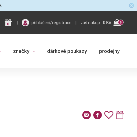
y.
|
přihlášení/registrace
|
váš nákup:
0 Kč
0
0
značky
dárkové poukazy
prodejny