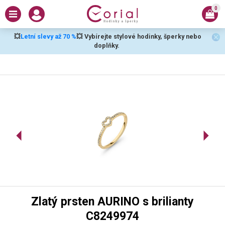
0
💥
Letní slevy až 70 %
💥 Vybírejte stylové hodinky, šperky nebo
doplňky.
Zlatý prsten AURINO s brilianty
C8249974