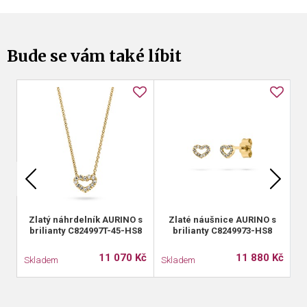
Bude se vám také líbit
Zlatý náhrdelník AURINO s
Zlaté náušnice AURINO s
brilianty C824997T-45-HS8
brilianty C8249973-HS8
11 070 Kč
11 880 Kč
Skladem
Skladem
S