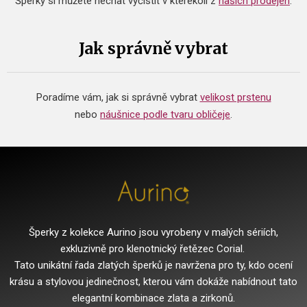
Šperky si můžete nechat vyčistit v kterékoli z
našich prodejen
.
Jak správně vybrat
Poradíme vám, jak si správně vybrat
velikost prstenu
nebo
náušnice podle tvaru obličeje
.
Šperky z kolekce Aurino jsou vyrobeny v malých sériích,
exkluzivně pro klenotnický řetězec Corial.
Tato unikátní řada zlatých šperků je navržena pro ty, kdo ocení
krásu a stylovou jedinečnost, kterou vám dokáže nabídnout tato
elegantní kombinace zlata a zirkonů.