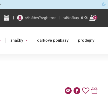
y.
|
přihlášení/registrace
|
váš nákup:
0 Kč
0
0
značky
dárkové poukazy
prodejny