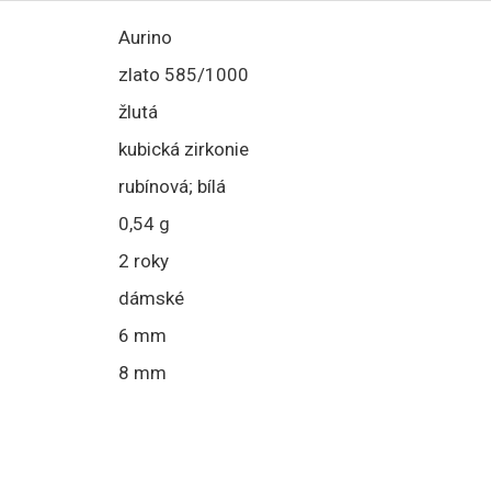
Aurino
zlato 585/1000
žlutá
kubická zirkonie
rubínová; bílá
0,54 g
2 roky
dámské
6 mm
8 mm