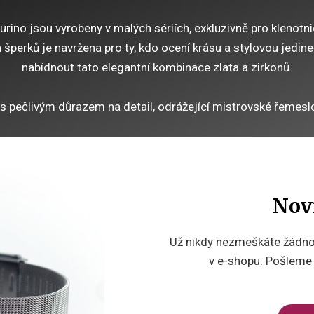
urino jsou vyrobeny v malých sériích, exkluzivně pro klenotni
h šperků je navržena pro ty, kdo ocení krásu a stylovou jedi
nabídnout tato elegantní kombinace zlata a zirkonů.
 s pečlivým důrazem na detail, odrážející mistrovské řemeslo
Nov
Už nikdy nezmeškáte žádnou
v e-shopu. Pošleme v