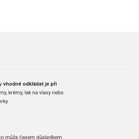
dy
vhodné
odkládat je při
my, krémy, lak na vlasy nebo
erky.
 zlato může časem důsledkem