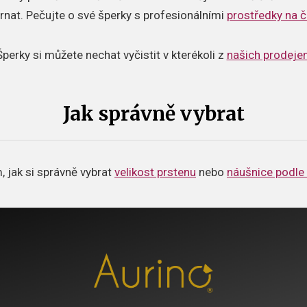
ernat.
Pečujte o své šperky s profesionálními
prostředky na č
Šperky si můžete nechat vyčistit v kterékoli z
našich prodeje
Jak správně vybrat
 jak si správně vybrat
velikost prstenu
nebo
náušnice podle 