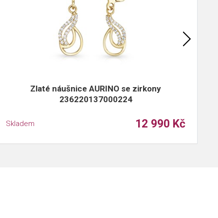
Zlaté náušnice AURINO se zirkony
236220137000224
12 990 Kč
Skladem
S