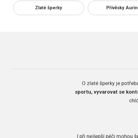
Zlaté šperky
Přívěsky Auri
O zlaté šperky je potřeba
sportu, vyvarovat se kont
chló
I při nejlepší péči mohou 