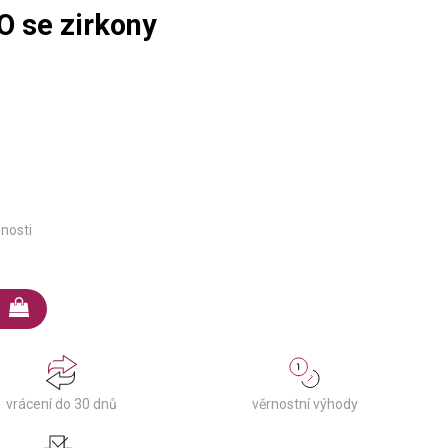
O se zirkony
pnosti
věrnostní výhody
vrácení do 30 dnů