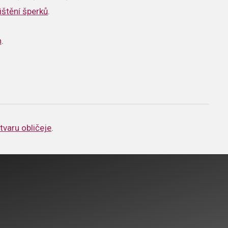
ištění šperků
.
n
.
tvaru obličeje
.