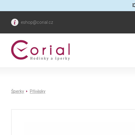

eshop@corial.cz
Šperky
Přívěsky