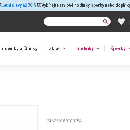

Letní slevy až 70 %
💥 Vybírejte stylové hodinky, šperky nebo doplňk
|
0
novinky a články
akce
hodinky
šperky
246250060000054