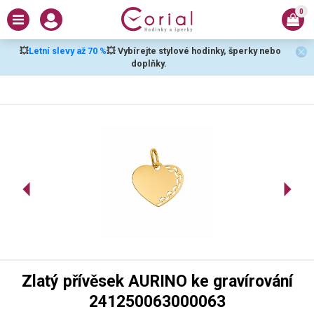
0
💥
Letní slevy až 70 %
💥 Vybírejte stylové hodinky, šperky nebo
doplňky.
Zlatý přívěsek AURINO ke gravírování
241250063000063