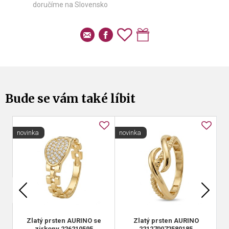
doručíme na Slovensko
Bude se vám také líbit
novinka
novinka
Zlatý prsten AURINO se
Zlatý prsten AURINO
zirkony 226210595
221270072580185