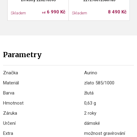
6 990 Kč
8 490 Kč
Skladem
Skladem
S
od
Parametry
Značka
Aurino
Materiál
zlato 585/1000
Barva
žlutá
Hmotnost
0,63 g
Záruka
2 roky
Určení
dámské
Extra
možnost gravírování