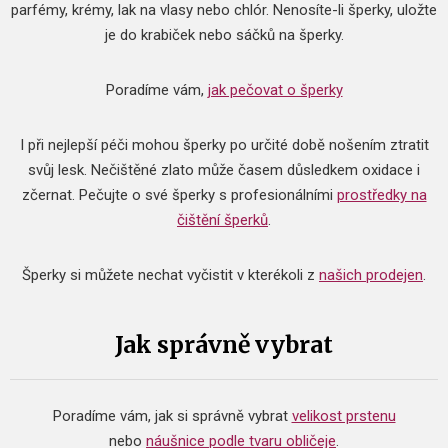
parfémy, krémy, lak na vlasy nebo chlór. Nenosíte-li šperky, uložte
je do krabiček nebo sáčků na šperky.
Poradíme vám,
jak pečovat o šperky
I při nejlepší péči mohou šperky po určité době nošením ztratit
svůj lesk. Nečištěné zlato může časem důsledkem oxidace i
zčernat.
Pečujte o své šperky s profesionálními
prostředky na
čištění šperků
.
Šperky si můžete nechat vyčistit v kterékoli z
našich prodejen
.
Jak správně vybrat
Poradíme vám, jak si správně vybrat
velikost prstenu
nebo
náušnice podle tvaru obličeje
.