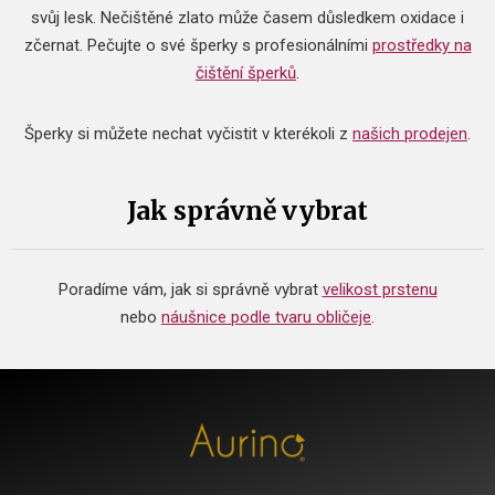
svůj lesk. Nečištěné zlato může časem důsledkem oxidace i
zčernat.
Pečujte o své šperky s profesionálními
prostředky na
čištění šperků
.
Šperky si můžete nechat vyčistit v kterékoli z
našich prodejen
.
Jak správně vybrat
Poradíme vám, jak si správně vybrat
velikost prstenu
nebo
náušnice podle tvaru obličeje
.