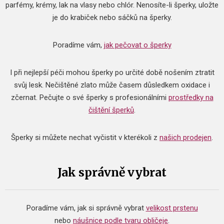
parfémy, krémy, lak na vlasy nebo chlór. Nenosíte-li šperky, uložte
je do krabiček nebo sáčků na šperky.
Poradíme vám,
jak pečovat o šperky
I při nejlepší péči mohou šperky po určité době nošením ztratit
svůj lesk. Nečištěné zlato může časem důsledkem oxidace i
zčernat.
Pečujte o své šperky s profesionálními
prostředky na
čištění šperků
.
Šperky si můžete nechat vyčistit v kterékoli z
našich prodejen
.
Jak správně vybrat
Poradíme vám, jak si správně vybrat
velikost prstenu
nebo
náušnice podle tvaru obličeje
.