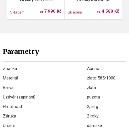
7 990 Kč
4 580 Kč
Skladem
Skladem
S
od
od
Parametry
Značka
Aurino
Materiál
zlato 585/1000
Barva
žlutá
Uzávěr (zapínání)
puzeta
Hmotnost
2,56 g
Záruka
2 roky
Určení
dámské